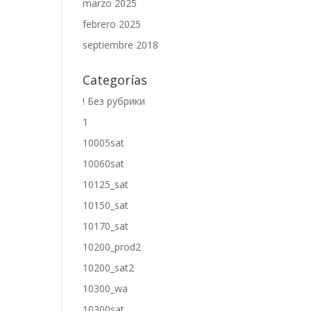
marzo 2025
febrero 2025
septiembre 2018
Categorías
! Без рубрики
1
10005sat
10060sat
10125_sat
10150_sat
10170_sat
10200_prod2
10200_sat2
10300_wa
10300sat