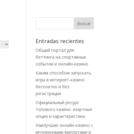
Entradas recientes
Общий портал для
беттинга на спортивные
события и онлайн-казино
Каким способом запускать
игры в интернет-казино
бесплатно и без
регистрации
Официальный ресурс
топового казино: азартные
опции и характеристики
Наилучшие онлайн-казино с
мгновенными выплатами и