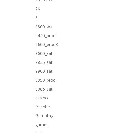
26
6
6860_wa
9440_prod
9600_prod3
9600_sat
9835_sat
9900_sat
9950_prod
9985_sat
casino
freshbet
Gambling
games