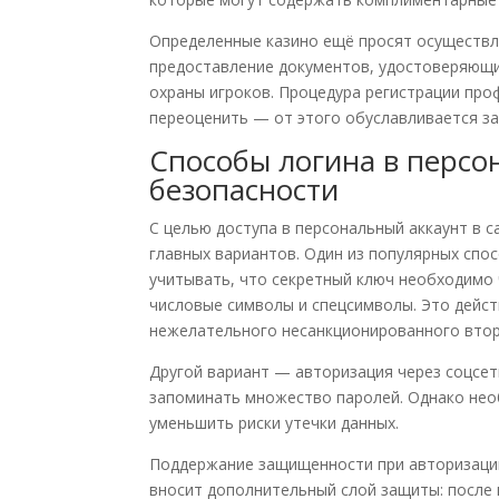
Определенные казино ещё просят осуществл
предоставление документов, удостоверяющи
охраны игроков. Процедура регистрации про
переоценить — от этого обуславливается за
Способы логина в персо
безопасности
С целью доступа в персональный аккаунт в с
главных вариантов. Один из популярных спо
учитывать, что секретный ключ необходимо 
числовые символы и спецсимволы. Это дейс
нежелательного несанкционированного вто
Другой вариант — авторизация через соцсет
запоминать множество паролей. Однако нео
уменьшить риски утечки данных.
Поддержание защищенности при авторизации
вносит дополнительный слой защиты: после