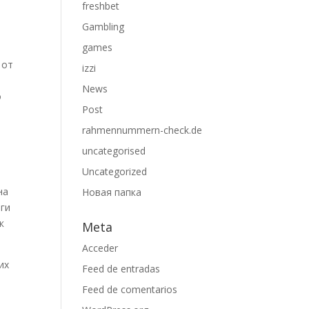
freshbet
Gambling
games
 от
izzi
News
о
Post
rahmennummern-check.de
uncategorised
Uncategorized
на
Новая папка
ьги
к
Meta
Acceder
их
Feed de entradas
Feed de comentarios