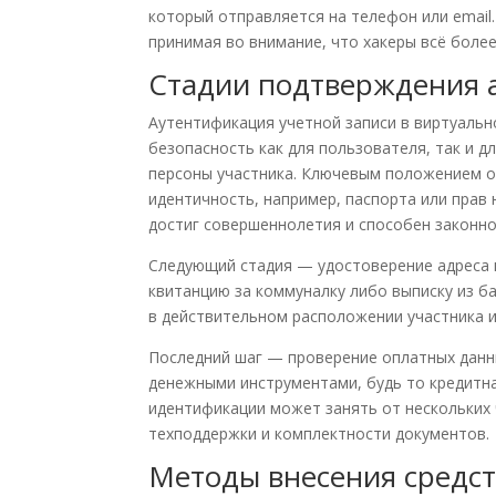
который отправляется на телефон или email
принимая во внимание, что хакеры всё более
Стадии подтверждения а
Аутентификация учетной записи в виртуальн
безопасность как для пользователя, так и 
персоны участника. Ключевым положением о
идентичность, например, паспорта или прав
достиг совершеннолетия и способен законно
Следующий стадия — удостоверение адреса 
квитанцию за коммуналку либо выписку из б
в действительном расположении участника 
Последний шаг — проверение оплатных дан
денежными инструментами, будь то кредитна
идентификации может занять от нескольких 
техподдержки и комплектности документов.
Методы внесения средст