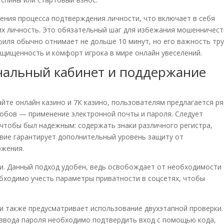
ения процесса подтверждения личности, что включает в себя
х личность. Это обязательный шаг для избежания мошенничест
филя обычно отнимает не дольше 10 минут, но его важность тр
щищенность и комфорт игрока в мире онлайн увеселений.
нальный кабинет и поддержание
айте онлайн казино и 7К казино, пользователям предлагается р
собов — применение электронной почты и пароля. Следует
чтобы был надежным: содержать знаки различного регистра,
твие гарантирует дополнительный уровень защиту от
ржения.
и. Данный подход удобен, ведь освобождает от необходимости
бходимо учесть параметры приватности в соцсетях, чтобы
 также предусматривает использование двухэтапной проверки.
 ввода пароля необходимо подтвердить вход с помощью кода,