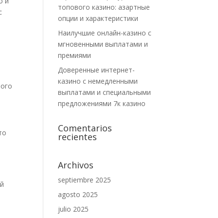
о и
топового казино: азартные
с
опции и характеристики
Наилучшие онлайн-казино с
мгновенными выплатами и
премиями
Доверенные интернет-
казино с немедленными
ного
выплатами и специальными
предложениями 7к казино
Comentarios
то
recientes
Archivos
septiembre 2025
ой
agosto 2025
julio 2025