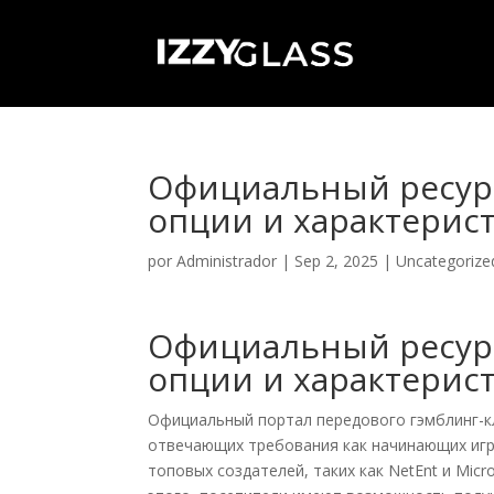
Официальный ресурс
опции и характерис
por
Administrador
|
Sep 2, 2025
|
Uncategorize
Официальный ресурс
опции и характерис
Официальный портал передового гэмблинг-
отвечающих требования как начинающих игро
топовых создателей, таких как NetEnt и Mic