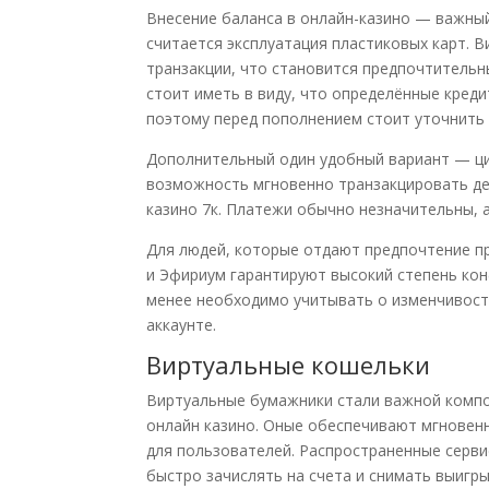
Внесение баланса в онлайн-казино — важный
считается эксплуатация пластиковых карт. 
транзакции, что становится предпочтительн
стоит иметь в виду, что определённые кред
поэтому перед пополнением стоит уточнить
Дополнительный один удобный вариант — цифр
возможность мгновенно транзакцировать де
казино 7к. Платежи обычно незначительны, 
Для людей, которые отдают предпочтение пр
и Эфириум гарантируют высокий степень кон
менее необходимо учитывать о изменчивост
аккаунте.
Виртуальные кошельки
Виртуальные бумажники стали важной компо
онлайн казино. Оные обеспечивают мгновен
для пользователей. Распространенные сервисы
быстро зачислять на счета и снимать выигр