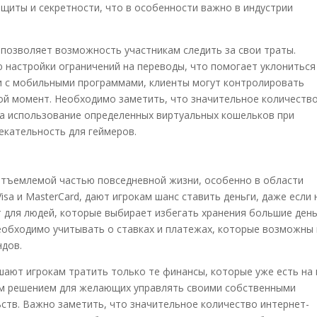
щиты и секретности, что в особенности важно в индустрии
позволяет возможность участникам следить за свои траты.
 настройки ограничений на переводы, что помогает уклониться
зи с мобильными программами, клиенты могут контролировать
ой момент. Необходимо заметить, что значительное количеств
за использование определенных виртуальных кошельков при
екательность для геймеров.
отъемлемой частью повседневной жизни, особенно в области
Visa и MasterCard, дают игрокам шанс ставить деньги, даже если 
т для людей, которые выбирает избегать хранения большие ден
необходимо учитывать о ставках и платежах, которые возможны 
ндов.
шают игрокам тратить только те финансы, которые уже есть на 
ым решением для желающих управлять своими собственными
ств. Важно заметить, что значительное количество интернет-