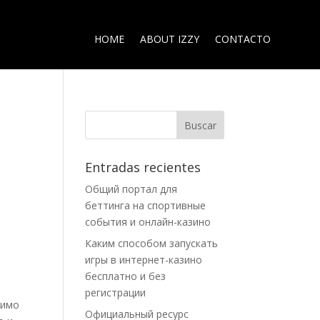
HOME
ABOUT IZZY
CONTACTO
Entradas recientes
Общий портал для
беттинга на спортивные
события и онлайн-казино
Каким способом запускать
игры в интернет-казино
бесплатно и без
регистрации
мимо
Официальный ресурс