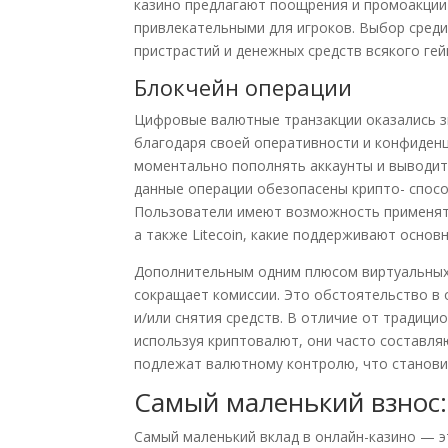
казино предлагают поощрения и промоакции 
привлекательными для игроков. Выбор среди
пристрастий и денежных средств всякого гей
Блокчейн операции
Цифровые валютные транзакции оказались з
благодаря своей оперативности и конфиден
моментально пополнять аккаунты и выводит
данные операции обезопасены крипто- спос
Пользователи имеют возможность применять
а также Litecoin, какие поддерживают основ
Дополнительным одним плюсом виртуальных 
сокращает комиссии. Это обстоятельство в 
и/или снятия средств. В отличие от традиц
используя криптовалют, они часто составля
подлежат валютному контролю, что станови
Самый маленький взнос:
Самый маленький вклад в онлайн-казино — э