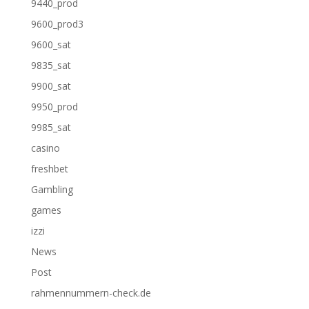
9440_prod
9600_prod3
9600_sat
9835_sat
9900_sat
9950_prod
9985_sat
casino
freshbet
Gambling
games
izzi
News
Post
rahmennummern-check.de