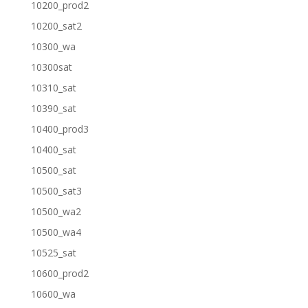
10200_prod2
10200_sat2
10300_wa
10300sat
10310_sat
10390_sat
10400_prod3
10400_sat
10500_sat
10500_sat3
10500_wa2
10500_wa4
10525_sat
10600_prod2
10600_wa