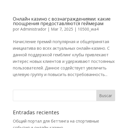
Онлайн казино с вознаграждениями: какие
поощрения предоставляются геймерам
por
Administrador
|
Mar 7, 2025
|
10500_wa4
Начисление премий популярная и общепринятая
инициатива во всех актуальных онлайн-казино. С
данной поддержкой гемблинг клубы привлекают
интерес новых клиентов и удерживают постоянных
пользователей. Данное содействует увеличить
целевую группу и повысить востребованность...
Entradas recientes
Общий портал для беттинга на спортивные
события и онлайн-казино