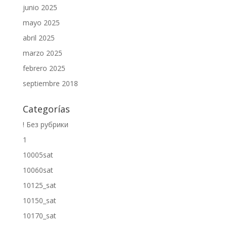
junio 2025
mayo 2025
abril 2025
marzo 2025
febrero 2025
septiembre 2018
Categorías
! Без рубрики
1
10005sat
10060sat
10125_sat
10150_sat
10170_sat