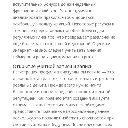
вступительных бонусов до еженедельных
фриспинов и кэшбэков. Важно вдумчиво
анализировать правила, чтобы добиться
наибольшую пользу из акций. Некоторые ресурсы в
том числе предоставляют особые бонусы для
регулярных клиентов, что превращает развлечение
еще более захватывающей и доходной. Оценивая
интернет-казино, следует учитывать мнения
геймеров и репутацию компании на рынке.
Открытие учетной записи и запись
Регистрация профиля в виртуальном казино — это
основной этап для тех, кто хочет начать играть на
реальные деньги. Прежде всего нужно найти
безопасное игорное заведение с положительной
репутацией. Как правило этап создания аккаунта
отнимает лишь несколько минут. Необходимо
предоставить правильные персональные данные,
поскольку это позволит избежать сложностей при
снятии выигрыша в будущем. После внесения всех