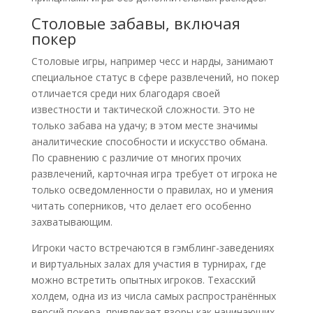
Столовые забавы, включая
покер
Столовые игры, например чесс и нарды, занимают
специальное статус в сфере развлечений, но покер
отличается среди них благодаря своей
известности и тактической сложности. Это не
только забава на удачу; в этом месте значимы
аналитические способности и искусство обмана.
По сравнению с различие от многих прочих
развлечений, карточная игра требует от игрока не
только осведомленности о правилах, но и умения
читать соперников, что делает его особенно
захватывающим.
Игроки часто встречаются в гэмблинг-заведениях
и виртуальных залах для участия в турнирах, где
можно встретить опытных игроков. Техасский
холдем, одна из из числа самых распространённых
версий покера, привлекает взоры как начинающих,