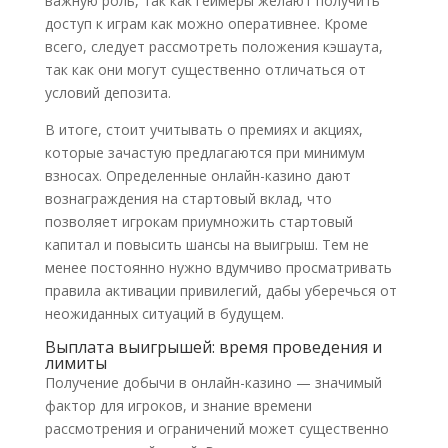
важную роль, так как геймеры желают получить
доступ к играм как можно оперативнее. Кроме
всего, следует рассмотреть положения кэшаута,
так как они могут существенно отличаться от
условий депозита.
В итоге, стоит учитывать о премиях и акциях,
которые зачастую предлагаются при минимум
взносах. Определенные онлайн-казино дают
вознаграждения на стартовый вклад, что
позволяет игрокам приумножить стартовый
капитал и повысить шансы на выигрыш. Тем не
менее постоянно нужно вдумчиво просматривать
правила активации привилегий, дабы уберечься от
неожиданных ситуаций в будущем.
Выплата выигрышей: время проведения и
лимиты
Получение добычи в онлайн-казино — значимый
фактор для игроков, и знание времени
рассмотрения и ограничений может существенно