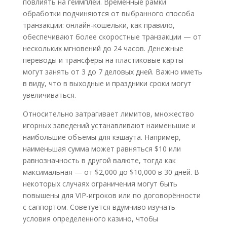
повлиять на геймплей. Временные рамки
обработки подчиняются от выбранного способа
транзакции: онлайн-кошельки, как правило,
обеспечивают более скоростные транзакции — от
нескольких мгновений до 24 часов. Денежные
переводы и трансферы на пластиковые карты
могут занять от 3 до 7 деловых дней. Важно иметь
в виду, что в выходные и праздники сроки могут
увеличиваться.
Относительно затрагивает лимитов, множество
игорных заведений устанавливают наименьшие и
наибольшие объемы для кэшаута. Например,
наименьшая сумма может равняться $10 или
равнозначность в другой валюте, тогда как
максимальная — от $2,000 до $10,000 в 30 дней. В
некоторых случаях ограничения могут быть
повышены для VIP-игроков или по договорённости
с саппортом. Советуется вдумчиво изучать
условия определенного казино, чтобы