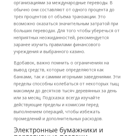
организациями за международные переводы. В
обычно они составляют от одного процента до
трёх процентов от объёма транзакции. Это
возможно оказаться значительным затратой при
больших переводах. Для того чтобы уберечься от
неприятных неожиданностей, рекомендуется
заранее изучить правилами финансового
учреждения и выбранного казино.
Вдобавок, важно помнить о ограничениях на
вывод средств, которые определяются как
банками, так и самими игорными заведениями. Эти
пределы способны колебаться от некоторых тыщ
максимум до десятков тысяч деревянных за день
или за месяц. Подсказка: всегда изучайте
действующие пределы и комиссии перед
выполнением операций, чтобы избежать
промедлений и дополнительных расходов.
Электронные бумажники и