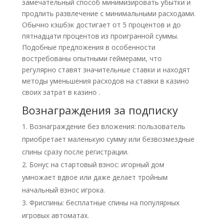
замечательный способ минимизировать убытки и
продлить развлечение с минимальными расходами.
Обычно кэшбэк достигает от 5 процентов и до
пятнадцати процентов из проигранной суммы.
Подобные предложения в особенности
востребованы опытными геймерами, что
регулярно ставят значительные ставки и находят
методы уменьшения расходов на ставки в казино
своих затрат в казино .
Вознаграждения за подписку
Вознаграждение без вложения: пользователь
приобретает маленькую сумму или безвозмездные
спины сразу после регистрации.
Бонус на стартовый взнос: игорный дом
умножает вдвое или даже делает тройным
начальный взнос игрока.
Фриспины: бесплатные спины на популярных
игровых автоматах.