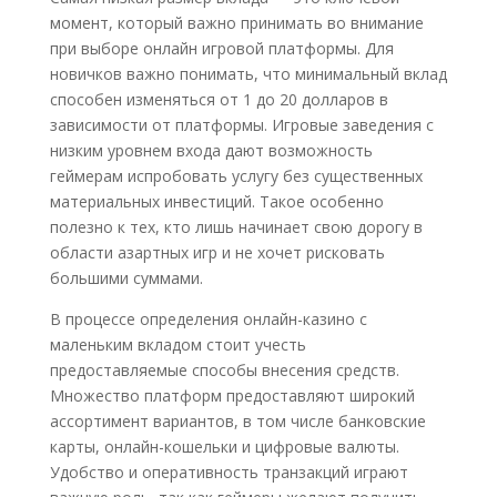
момент, который важно принимать во внимание
при выборе онлайн игровой платформы. Для
новичков важно понимать, что минимальный вклад
способен изменяться от 1 до 20 долларов в
зависимости от платформы. Игровые заведения с
низким уровнем входа дают возможность
геймерам испробовать услугу без существенных
материальных инвестиций. Такое особенно
полезно к тех, кто лишь начинает свою дорогу в
области азартных игр и не хочет рисковать
большими суммами.
В процессе определения онлайн-казино с
маленьким вкладом стоит учесть
предоставляемые способы внесения средств.
Множество платформ предоставляют широкий
ассортимент вариантов, в том числе банковские
карты, онлайн-кошельки и цифровые валюты.
Удобство и оперативность транзакций играют