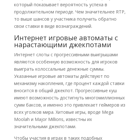
который показывает вероятность успеха в
продолжительном периоде. Чем значительнее RTP,
то выше шансов у участника получить обратно
свои ставки в виде вознаграждений.
Интернет игровые автоматы с
нарастающими джекпотами
Интернет слоты с прогрессивными выигрышами
являются особенную возможность для игроков
выиграть колоссальные денежные суммы.
Указанные игровые автоматы действуют по
механизму накопления, где процент каждой ставки
вносится в общий джекпот. Прогрессивные куш
имеют возможность достигнуть многомиллионных
сумм баксов, и именно это привлекает геймеров из
всех уголков мира. Хитовые игры, вроде Mega
Moolah и Major Millions, известны их
значительными джекпотами.
Чтобы участия в играх в таких подобных