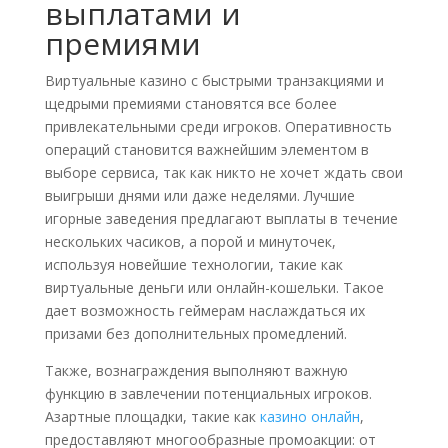
выплатами и
премиями
Виртуальные казино с быстрыми транзакциями и
щедрыми премиями становятся все более
привлекательными среди игроков. Оперативность
операций становится важнейшим элементом в
выборе сервиса, так как никто не хочет ждать свои
выигрыши днями или даже неделями. Лучшие
игорные заведения предлагают выплаты в течение
нескольких часиков, а порой и минуточек,
используя новейшие технологии, такие как
виртуальные деньги или онлайн-кошельки. Такое
дает возможность геймерам наслаждаться их
призами без дополнительных промедлений.
Также, вознаграждения выполняют важную
функцию в завлечении потенциальных игроков.
Азартные площадки, такие как
казино онлайн
,
предоставляют многообразные промоакции: от