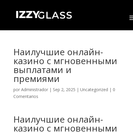
Наилучшие онлайн-
казино с мгновенными
выплатами и
премиями
por
Administrador
|
Sep 2, 2025
|
Uncategorized
|
0
Comentarios
Наилучшие онлайн-
казино с мгновенными