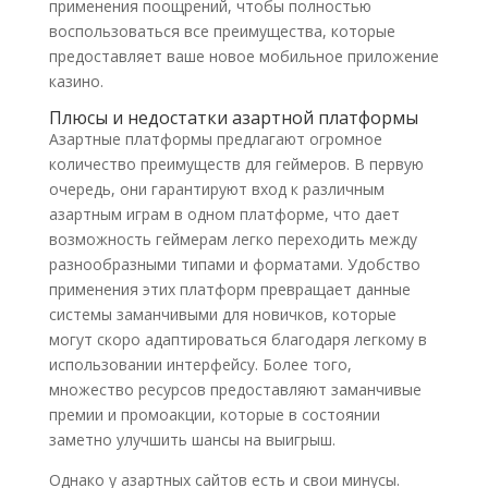
применения поощрений, чтобы полностью
воспользоваться все преимущества, которые
предоставляет ваше новое мобильное приложение
казино.
Плюсы и недостатки азартной платформы
Азартные платформы предлагают огромное
количество преимуществ для геймеров. В первую
очередь, они гарантируют вход к различным
азартным играм в одном платформе, что дает
возможность геймерам легко переходить между
разнообразными типами и форматами. Удобство
применения этих платформ превращает данные
системы заманчивыми для новичков, которые
могут скоро адаптироваться благодаря легкому в
использовании интерфейсу. Более того,
множество ресурсов предоставляют заманчивые
премии и промоакции, которые в состоянии
заметно улучшить шансы на выигрыш.
Однако у азартных сайтов есть и свои минусы.