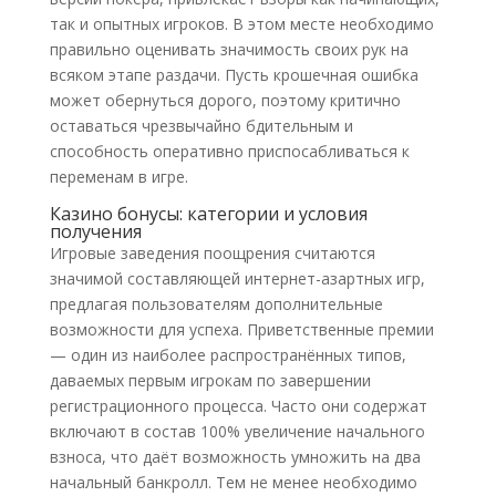
так и опытных игроков. В этом месте необходимо
правильно оценивать значимость своих рук на
всяком этапе раздачи. Пусть крошечная ошибка
может обернуться дорого, поэтому критично
оставаться чрезвычайно бдительным и
способность оперативно приспосабливаться к
переменам в игре.
Казино бонусы: категории и условия
получения
Игровые заведения поощрения считаются
значимой составляющей интернет-азартных игр,
предлагая пользователям дополнительные
возможности для успеха. Приветственные премии
— один из наиболее распространённых типов,
даваемых первым игрокам по завершении
регистрационного процесса. Часто они содержат
включают в состав 100% увеличение начального
взноса, что даёт возможность умножить на два
начальный банкролл. Тем не менее необходимо