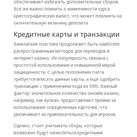
обеспечивает избежать дополнительных сборов.
Всё же важно помнить о изменчивости курса
криптографических валют, что может повлиять на
окончательную величину депозита.
Кредитные карты и транзакции
Банковские пластики продолжают быть наиболее
распространённым методов для переводов в
интернет-казино. Их популярность связана с
простотой использования и повышенной мерой
защищенности. С целью пополнения счета
требуется вписать данные карты, а ещё одобрить
транзакцию с применением кода из SMS. Важный
фактор: значительное количество онлайн-казино,
например, как вулкан, предоставляют премии за
использование определенных карточек, что
увеличивает их привлекательность для игроков.
Однако, стоит учитывать сборы, которые
возможно будут начисляться кредитными