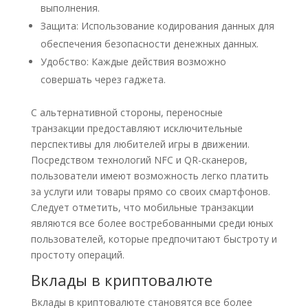
выполнения.
Защита: Использование кодирования данных для
обеспечения безопасности денежных данных.
Удобство: Каждые действия возможно
совершать через гаджета.
С альтернативной стороны, переносные
транзакции предоставляют исключительные
перспективы для любителей игры в движении.
Посредством технологий NFC и QR-сканеров,
пользователи имеют возможность легко платить
за услуги или товары прямо со своих смартфонов.
Следует отметить, что мобильные транзакции
являются все более востребованными среди юных
пользователей, которые предпочитают быстроту и
простоту операций.
Вклады в криптовалюте
Вклады в криптовалюте становятся все более