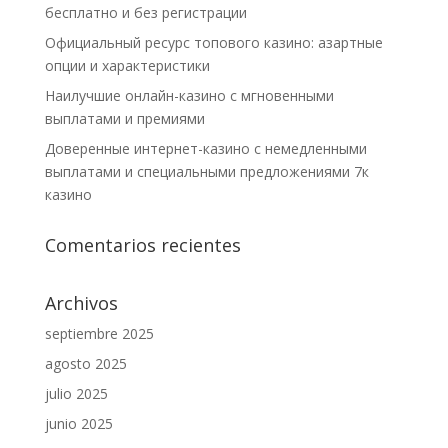
бесплатно и без регистрации
Официальный ресурс топового казино: азартные
опции и характеристики
Наилучшие онлайн-казино с мгновенными
выплатами и премиями
Доверенные интернет-казино с немедленными
выплатами и специальными предложениями 7к
казино
Comentarios recientes
Archivos
septiembre 2025
agosto 2025
julio 2025
junio 2025