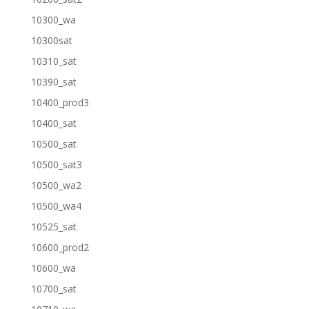
10300_wa
10300sat
10310_sat
10390_sat
10400_prod3
10400_sat
10500_sat
10500_sat3
10500_wa2
10500_wa4
10525_sat
10600_prod2
10600_wa
10700_sat