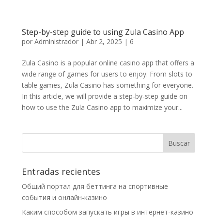
Step-by-step guide to using Zula Casino App
por
Administrador
|
Abr 2, 2025
|
6
Zula Casino is a popular online casino app that offers a
wide range of games for users to enjoy. From slots to
table games, Zula Casino has something for everyone.
In this article, we will provide a step-by-step guide on
how to use the Zula Casino app to maximize your...
Entradas recientes
Общий портал для беттинга на спортивные
события и онлайн-казино
Каким способом запускать игры в интернет-казино