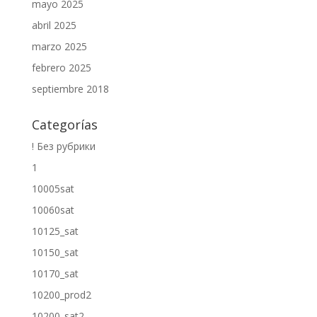
mayo 2025
abril 2025
marzo 2025
febrero 2025
septiembre 2018
Categorías
! Без рубрики
1
10005sat
10060sat
10125_sat
10150_sat
10170_sat
10200_prod2
10200_sat2