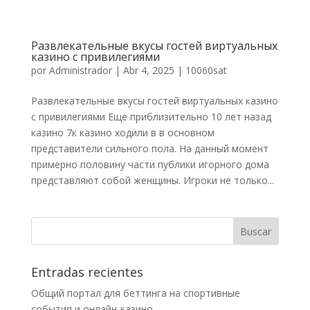
Развлекательные вкусы гостей виртуальных
казино с привилегиями
por
Administrador
|
Abr 4, 2025
|
10060sat
Развлекательные вкусы гостей виртуальных казино
с привилегиями Еще приблизительно 10 лет назад
казино 7к казино ходили в в основном
представители сильного пола. На данный момент
примерно половину части публики игорного дома
представляют собой женщины. Игроки не только...
Entradas recientes
Общий портал для беттинга на спортивные
события и онлайн-казино