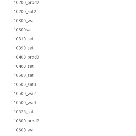
10200_prod2
10200_sat2
10300_wa
10300sat
10310_sat
10390_sat
10400_prod3
10400_sat
10500_sat
10500_sat3
10500_wa2
10500_wa4
10525_sat
10600_prod2
10600_wa