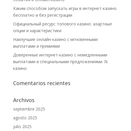
Каким способом запускать игры в интернет-казино
бесплатно и без регистрации
Официальный ресурс топового казино: азартные
опции и характеристики
Наилучшие онлайн-казино с мгновенными
выплатами и премиями
Доверенные интернет-казино с немедленными
выплатами и специальными предложениями 7к
казино
Comentarios recientes
Archivos
septiembre 2025
agosto 2025
julio 2025