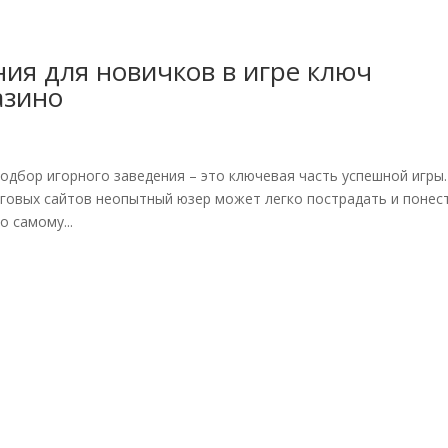
ия для новичков в игре ключ
азино
одбор игорного заведения – это ключевая часть успешной игры.
нговых сайтов неопытный юзер может легко пострадать и понес
 самому...