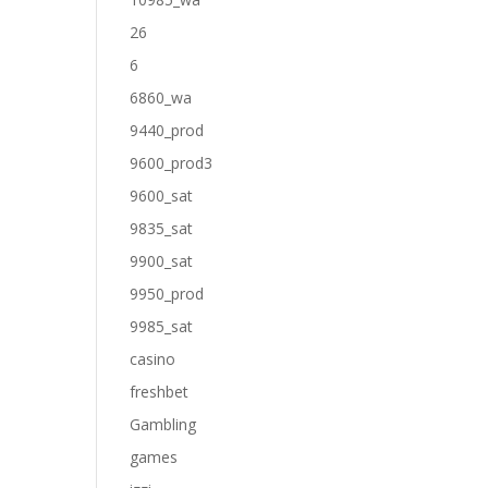
26
6
6860_wa
9440_prod
9600_prod3
9600_sat
9835_sat
9900_sat
9950_prod
9985_sat
casino
freshbet
Gambling
games