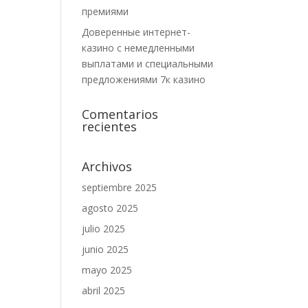
премиями
Доверенные интернет-
казино с немедленными
выплатами и специальными
предложениями 7к казино
Comentarios
recientes
Archivos
septiembre 2025
agosto 2025
julio 2025
junio 2025
mayo 2025
abril 2025