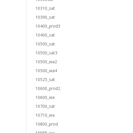
10310_sat
10390_sat
10400_prod3
10400_sat
10500_sat
10500_sat3
10500_wa2
10500_wa4
10525_sat
10600_prod2
10600_wa
10700_sat
10710_wa
10800_prod
10985_wa