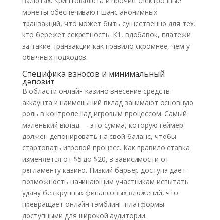
валютах. Криптовалюта и прочие электронные
монеты обеспечивают шанс анонимных
транзакций, что может быть существенно для тех,
кто бережет секретность. К1, вдобавок, платежи
за такие транзакции как правило скромнее, чем у
обычных подходов.
Специфика взносов и минимальный
депозит
В области онлайн-казино внесение средств
аккаунта и наименьший вклад занимают основную
роль в контроле над игровым процессом. Самый
маленький вклад — это сумма, которую геймер
должен депонировать на свой баланс, чтобы
стартовать игровой процесс. Как правило ставка
изменяется от $5 до $20, в зависимости от
регламенту казино. Низкий барьер доступа дает
возможность начинающим участникам испытать
удачу без крупных финансовых вложений, что
превращает онлайн-гэмблинг-платформы
доступными для широкой аудитории.