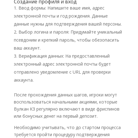
Создание профиля и вход
Ввод формы: Напишите ваше имя, адрес
электронной почты и год рождения. Данные
данные нужны для подтверждения вашей персоны.
Выбор логина и пароля: Придумайте уникальный
псевдоним и крепкий пароль, чтобы обезопасить
ваш аккаунт.
Верификация данных: На предоставленный
электронный адрес электронной почты будет
отправлено уведомление с URL для проверки
аккаунта.
После прохождения данных шагов, игроки могут
воспользоваться начальными акциями, которые
Вулкан КЗ регулярно включают в виде фриспинов
или бонусных денег на первый депозит.
Необходимо учитывать, что до стартом процесса
требуется пройти процедуру подтверждения