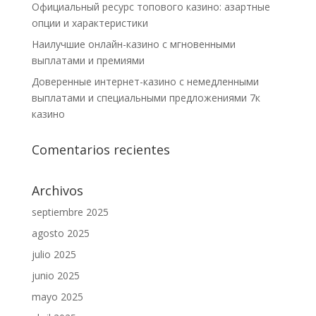
Официальный ресурс топового казино: азартные
опции и характеристики
Наилучшие онлайн-казино с мгновенными
выплатами и премиями
Доверенные интернет-казино с немедленными
выплатами и специальными предложениями 7к
казино
Comentarios recientes
Archivos
septiembre 2025
agosto 2025
julio 2025
junio 2025
mayo 2025