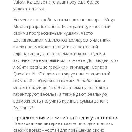
Vulkan KZ делает это авантюру еще более
увлекательным.
Не менее востребованным признан аппарат Mega
Moolah разработанный Microgaming, известный
своими прогрессивными кушами, часто
достигающими миллионов долларов. Участники
имеют возможность ощутить настоящий
адреналин, ждя, в то время как колесо удачи
застынет на выигрышном сегменте. Для людей, кто
любит новейшие графики и анимации, Gonzo's
Quest от NetEnt демонстрирует инновационный
геймплей с обрушивающимися барабанами и
множителями до 15x. Эти автоматы не только
гарантируют веселье, а также дают реальную
возможность получить крупные суммы денег с
Вулкан КЗ.
Предложения и чемпионаты для участников
Пользователи интернет-казино всегда в поисках
свежих возможностей для повышения своих