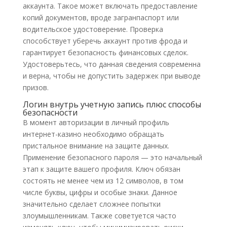
аккаунта. Такое может включать предоставление
копий документов, вроде загранпаспорт или
водительское удостоверение. Проверка
способствует уберечь аккаунт против фрода и
гарантирует безопасность финансовых сделок.
Удостоверьтесь, что данная сведения современна
и верна, чтобы не допустить задержек при выводе
призов.
Логин внутрь учетную запись плюс способы
безопасности
В момент авторизации в личный профиль
интернет-казино необходимо обращать
пристальное внимание на защите данных.
Применение безопасного пароля — это начальный
этап к защите вашего профиля. Ключ обязан
состоять не менее чем из 12 символов, в том
числе буквы, цифры и особые знаки. Данное
значительно сделает сложнее попытки
злоумышленникам. Также советуется часто