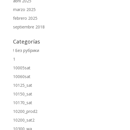
abril 2025
marzo 2025
febrero 2025
septiembre 2018
Categorías
! Без рубрики
1
10005sat
10060sat
10125_sat
10150_sat
10170_sat
10200_prod2
10200_sat2
10300_wa