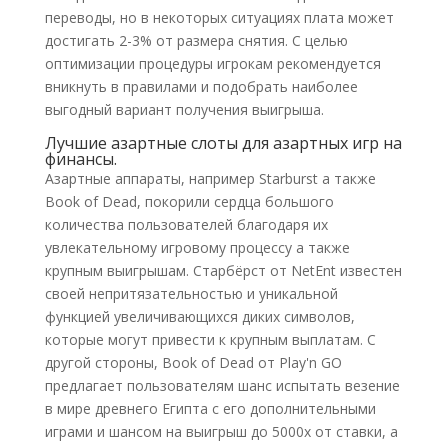
переводы, но в некоторых ситуациях плата может
достигать 2-3% от размера снятия. С целью
оптимизации процедуры игрокам рекомендуется
вникнуть в правилами и подобрать наиболее
выгодный вариант получения выигрыша.
Лучшие азартные слоты для азартных игр на
финансы.
Азартные аппараты, например Starburst а также
Book of Dead, покорили сердца большого
количества пользователей благодаря их
увлекательному игровому процессу а также
крупным выигрышам. Старбёрст от NetEnt известен
своей непритязательностью и уникальной
функцией увеличивающихся диких символов,
которые могут привести к крупным выплатам. С
другой стороны, Book of Dead от Play'n GO
предлагает пользователям шанс испытать везение
в мире древнего Египта с его дополнительными
играми и шансом на выигрыш до 5000x от ставки, а