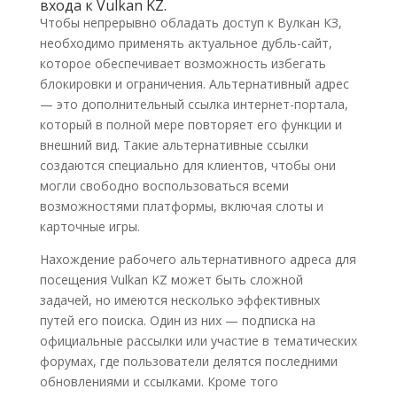
входа к Vulkan KZ.
Чтобы непрерывно обладать доступ к Вулкан КЗ,
необходимо применять актуальное дубль-сайт,
которое обеспечивает возможность избегать
блокировки и ограничения. Альтернативный адрес
— это дополнительный ссылка интернет-портала,
который в полной мере повторяет его функции и
внешний вид. Такие альтернативные ссылки
создаются специально для клиентов, чтобы они
могли свободно воспользоваться всеми
возможностями платформы, включая слоты и
карточные игры.
Нахождение рабочего альтернативного адреса для
посещения Vulkan KZ может быть сложной
задачей, но имеются несколько эффективных
путей его поиска. Один из них — подписка на
официальные рассылки или участие в тематических
форумах, где пользователи делятся последними
обновлениями и ссылками. Кроме того