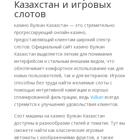
Казахстан и игровых
слотов
казино Вулкан Казахстан — это стремительно
прогрессирующий онлайн-казино,
предоставляющий клиентам широкий спектр
слотов. Официальный сайт казино Вулкан
Казахстан выделяется легким для понимания
интерфейсом и стильным внешним видом, что
обеспечивает комфортное использование как для
новых пользователей, так и для ветеранов. Игроки
способны без труда найти желаемые слоты с
помощью интуитивной навигации и хорошо
спланированной фильтрации, ведь
Vulkan
всегда
стремится к улучшению удовольствия клиентов.
Слот машины на казино Вулкан Казахстан
доступны в разнообразии стилей и тематик. Тут вы
сможете найти как классические игровые
автоматы с изображениями фруктов, а также