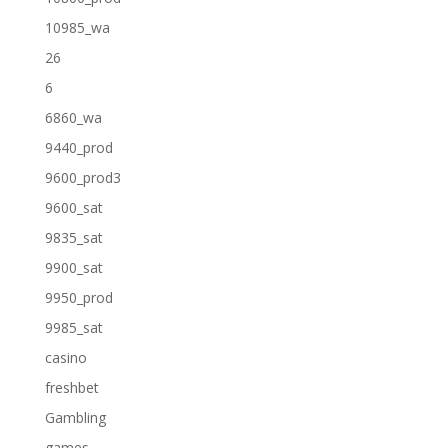
10985_wa
26
6
6860_wa
9440_prod
9600_prod3
9600_sat
9835_sat
9900_sat
9950_prod
9985_sat
casino
freshbet
Gambling
games