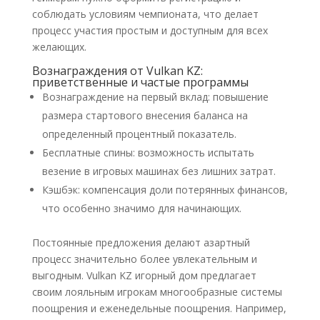
соблюдать условиям чемпионата, что делает
процесс участия простым и доступным для всех
желающих.
Вознаграждения от Vulkan KZ:
приветственные и частые программы
Вознаграждение на первый вклад: повышение
размера стартового внесения баланса на
определенный процентный показатель.
Бесплатные спины: возможность испытать
везение в игровых машинах без лишних затрат.
Кэшбэк: компенсация доли потерянных финансов,
что особенно значимо для начинающих.
Постоянные предложения делают азартный
процесс значительно более увлекательным и
выгодным. Vulkan KZ игорный дом предлагает
своим лояльным игрокам многообразные системы
поощрения и еженедельные поощрения. Например,