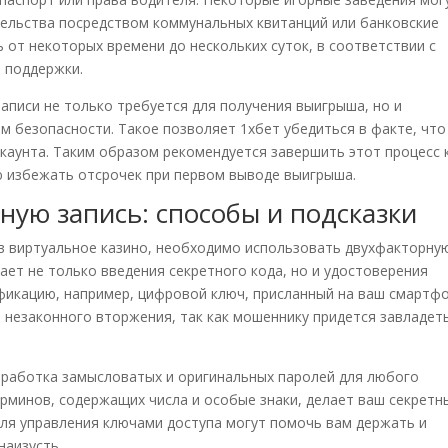
ельства посредством коммунальных квитанций или банковские
от некоторых времени до нескольких суток, в соответствии с
 поддержки.
аписи не только требуется для получения выигрыша, но и
 безопасности. Такое позволяет 1хбет убедиться в факте, что
каунта. Таким образом рекомендуется завершить этот процесс 
ю избежать отсрочек при первом выводе выигрыша.
ную запись: способы и подсказки
в виртуальное казино, необходимо использовать двухфакторну
ает не только введения секретного кода, но и удостоверения
фикацию, например, цифровой ключ, присланный на ваш смартфо
 незаконного вторжения, так как мошеннику придется завладет
зработка замысловатых и оригинальных паролей для любого
ерминов, содержащих числа и особые знаки, делает ваш секретн
для управления ключами доступа могут помочь вам держать и
наизусть.