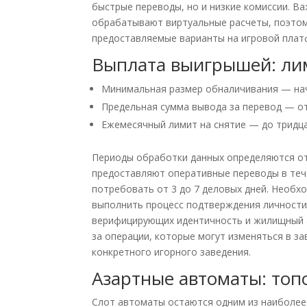
быстрые переводы, но и низкие комиссии. Ва
обрабатывают виртуальные расчеты, поэто
предоставляемые варианты на игровой платф
Выплата выигрышей: лим
Минимальная размер обналичивания — начи
Предельная сумма вывода за перевод — от 
Ежемесячный лимит на снятие — до тридца
Периоды обработки данных определяются от
предоставляют оперативные переводы в тече
потребовать от 3 до 7 деловых дней. Необх
выполнить процесс подтверждения личности 
верифицирующих идентичность и жилищный ад
за операции, которые могут изменяться в з
конкретного игорного заведения.
Азартные автоматы: топ
Слот автоматы остаются одним из наиболее 