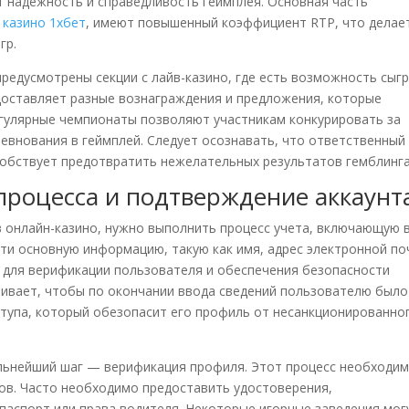
 надежность и справедливость геймплея. Основная часть
к
казино 1хбет
, имеют повышенный коэффициент RTP, что делае
гр.
предусмотрены секции с лайв-казино, где есть возможность сыг
доставляет разные вознаграждения и предложения, которые
гулярные чемпионаты позволяют участникам конкурировать за
евнования в геймплей. Следует осознавать, что ответственный
способствует предотвратить нежелательных результатов гемблинга
процесса и подтверждение аккаунт
 онлайн-казино, нужно выполнить процесс учета, включающую 
ести основную информацию, такую как имя, адрес электронной п
 для верификации пользователя и обеспечения безопасности
ашивает, чтобы по окончании ввода сведений пользователю было
тупа, который обезопасит его профиль от несанкционированно
альнейший шаг — верификация профиля. Этот процесс необходим
ов. Часто необходимо предоставить удостоверения,
паспорт или права водителя. Некоторые игорные заведения мог