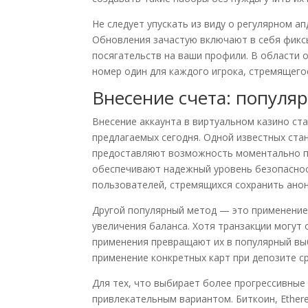
Не следует упускать из виду о регулярном а
Обновления зачастую включают в себя фикс
посягательств на ваши профили. В области 
номер один для каждого игрока, стремящег
Внесение счета: популя
Внесение аккаунта в виртуальном казино ст
предлагаемых сегодня. Одной известных стано
предоставляют возможность моментально пе
обеспечивают надежный уровень безопаснос
пользователей, стремящихся сохранить ано
Другой популярный метод — это применение 
увеличения баланса. Хотя транзакции могут
применения превращают их в популярный выб
применение конкретных карт при депозите ср
Для тех, что выбирает более прогрессивные
привлекательным вариантом. Биткоин, Ether