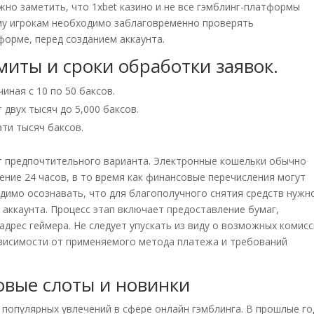
жно заметить, что 1xbet казино и не все гэмблинг-платформы
му игрокам необходимо заблаговременно проверять
орме, перед созданием аккаунта.
иты и сроки обработки заявок.
ная с 10 по 50 баксов.
двух тысяч до 5,000 баксов.
ти тысяч баксов.
 предпочтительного варианта. Электронные кошельки обычно
ние 24 часов, в то время как финансовые перечисления могут
одимо осознавать, что для благополучного снятия средств нужн
аккаунта. Процесс этап включает предоставление бумаг,
рес геймера. Не следует упускать из виду о возможных комисс
ависимости от применяемого метода платежа и требований
овые слоты и новинки
популярных увлечений в сфере онлайн гэмблинга. В прошлые г