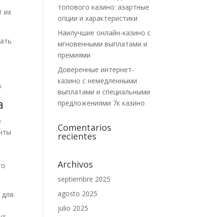
топового казино: азартные
т их
опции и характеристики
Наилучшие онлайн-казино с
рать
мгновенными выплатами и
премиями
Доверенные интернет-
казино с немедленными
.
выплатами и специальными
а
предложениями 7к казино
в
Comentarios
очты
recientes
Archivos
го
septiembre 2025
agosto 2025
 для
julio 2025
ут