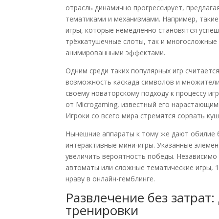
отрасль динамично прогрессирует, предлаг
тематиками и механизмами. Например, такие 
игры, которые немедленно становятся успеш
трёхкатушечные слоты, так и многосложные
анимированными эффектами.
Одним среди таких популярных игр считается
возможность каскада символов и множители
своему новаторскому подходу к процессу иг
от Microgaming, известный его нарастающим
Игроки со всего мира стремятся сорвать ку
Нынешние аппараты к тому же дают обилие б
интерактивные мини-игры. Указанные элеме
увеличить вероятность победы. Независимо 
автоматы или сложные тематические игры, 
нраву в онлайн-гемблинге.
Развлечение без затрат
тренировки