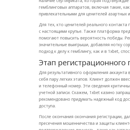
наличие сертификата, которая подтверждает
гемблинговых аппаратов, включая такие, ка
привлекательными для ценителей азартных и
Для тех, кто ценителей реального контакта 
с настоящими крупье. Также платформа пре
помогают повысить вероятность победы. Ре
значительные выигрыши, добавляя нотку сор
подход к делу к гемблингу, как и в 1xbet, 
Этап регистрационного 
Для результативного оформления аккаунта в
себя пару легких этапов. Клиент должен вв
и телефонный номер. Эти сведения критичны
учетной записи. Скажем, 1xbet казино запр
рекомендовано придумать надежный код дос
доступа.
После окончания окончания регистрации, д
пресечения мошенничества и защиты клиент
подтверждающие личность, такие как загран