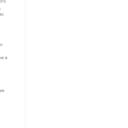
ого
,
мо
но
ие в
ия