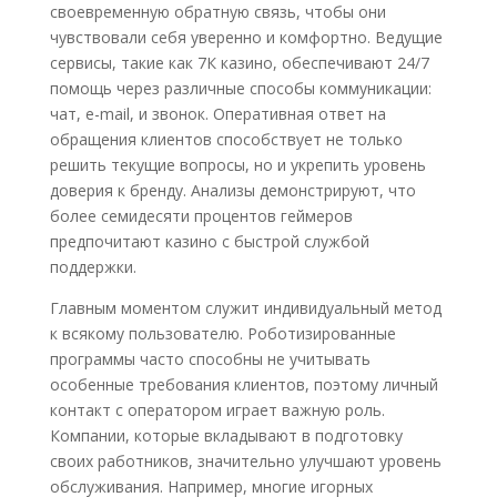
своевременную обратную связь, чтобы они
чувствовали себя уверенно и комфортно. Ведущие
сервисы, такие как 7К казино, обеспечивают 24/7
помощь через различные способы коммуникации:
чат, e-mail, и звонок. Оперативная ответ на
обращения клиентов способствует не только
решить текущие вопросы, но и укрепить уровень
доверия к бренду. Анализы демонстрируют, что
более семидесяти процентов геймеров
предпочитают казино с быстрой службой
поддержки.
Главным моментом служит индивидуальный метод
к всякому пользователю. Роботизированные
программы часто способны не учитывать
особенные требования клиентов, поэтому личный
контакт с оператором играет важную роль.
Компании, которые вкладывают в подготовку
своих работников, значительно улучшают уровень
обслуживания. Например, многие игорных