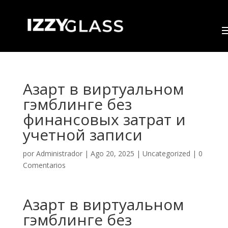
Азарт в виртуальном
гэмблинге без
финансовых затрат и
учетной записи
por
Administrador
|
Ago 20, 2025
|
Uncategorized
|
0
Comentarios
Азарт в виртуальном
гэмблинге без