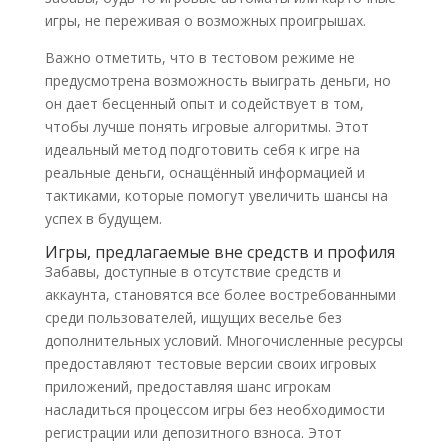
игры, не переживая о возможных проигрышах.
Важно отметить, что в тестовом режиме не
предусмотрена возможность выиграть деньги, но
он дает бесценный опыт и содействует в том,
чтобы лучше понять игровые алгоритмы. Этот
идеальный метод подготовить себя к игре на
реальные деньги, оснащённый информацией и
тактиками, которые помогут увеличить шансы на
успех в будущем.
Игры, предлагаемые вне средств и профиля
Забавы, доступные в отсутствие средств и
аккаунта, становятся все более востребованными
среди пользователей, ищущих веселье без
дополнительных условий. Многочисленные ресурсы
предоставляют тестовые версии своих игровых
приложений, предоставляя шанс игрокам
насладиться процессом игры без необходимости
регистрации или депозитного взноса. Этот