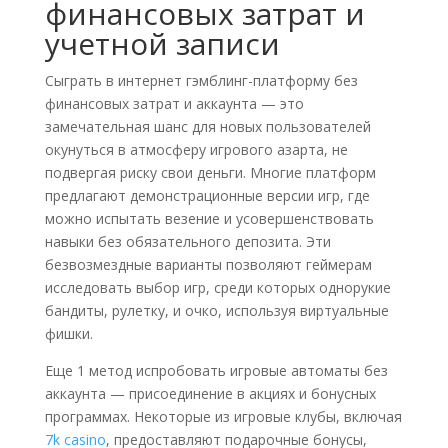
финансовых затрат и
учетной записи
Сыграть в интернет гэмблинг-платформу без
финансовых затрат и аккаунта — это
замечательная шанс для новых пользователей
окунуться в атмосферу игрового азарта, не
подвергая риску свои деньги. Многие платформ
предлагают демонстрационные версии игр, где
можно испытать везение и усовершенствовать
навыки без обязательного депозита. Эти
безвозмездные варианты позволяют геймерам
исследовать выбор игр, среди которых однорукие
бандиты, рулетку, и очко, используя виртуальные
фишки.
Еще 1 метод испробовать игровые автоматы без
аккаунта — присоединение в акциях и бонусных
программах. Некоторые из игровые клубы, включая
7k casino
, предоставляют подарочные бонусы,