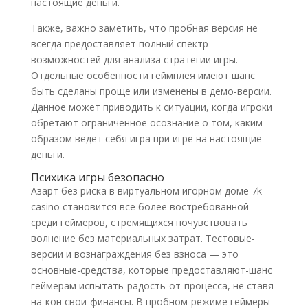
настоящие деньги.
Также, важно заметить, что пробная версия не
всегда предоставляет полный спектр
возможностей для анализа стратегии игры.
Отдельные особенности геймплея имеют шанс
быть сделаны проще или изменены в демо-версии.
Данное может приводить к ситуации, когда игроки
обретают ограниченное осознание о том, каким
образом ведет себя игра при игре на настоящие
деньги.
Психика игры безопасно
Азарт без риска в виртуальном игорном доме 7k
casino становится все более востребованной
среди геймеров, стремящихся почувствовать
волнение без материальных затрат. Тестовые-
версии и вознаграждения без взноса — это
основные-средства, которые предоставляют-шанс
геймерам испытать-радость-от-процесса, не ставя-
на-кон свои-финансы. В пробном-режиме геймеры