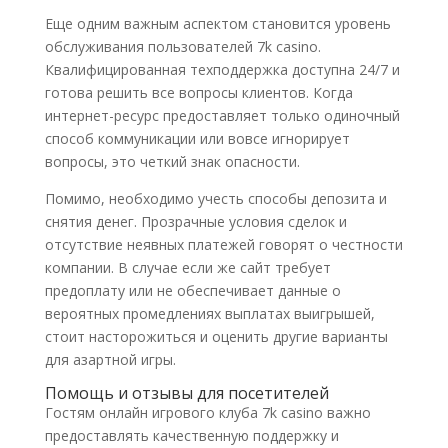
Еще одним важным аспектом становится уровень
обслуживания пользователей 7k casino.
Квалифицированная техподдержка доступна 24/7 и
готова решить все вопросы клиентов. Когда
интернет-ресурс предоставляет только одиночный
способ коммуникации или вовсе игнорирует
вопросы, это четкий знак опасности.
Помимо, необходимо учесть способы депозита и
снятия денег. Прозрачные условия сделок и
отсутствие неявных платежей говорят о честности
компании. В случае если же сайт требует
предоплату или не обеспечивает данные о
вероятных промедлениях выплатах выигрышей,
стоит насторожиться и оценить другие варианты
для азартной игры.
Помощь и отзывы для посетителей
Гостям онлайн игрового клуба 7k casino важно
предоставлять качественную поддержку и