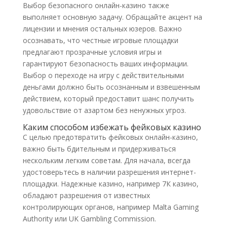
Выбор безопасного онлайн-казино также
выполняет основную задачу. Обращайте акцент на
лицензии и мнения остальных юзеров. Важно
осознавать, что честные игровые площадки
предлагают прозрачные условия игры и
гарантируют безопасность ваших информации.
Выбор о переходе на игру с действительными
деньгами должно быть осознанным и взвешенным
действием, который предоставит шанс получить
удовольствие от азартом без ненужных угроз.
Каким способом избежать фейковых казино
С целью предотвратить фейковых онлайн-казино,
важно быть бдительным и придерживаться
нескольким легким советам. Для начала, всегда
удостоверьтесь в наличии разрешения интернет-
площадки. Надежные казино, например 7К казино,
обладают разрешения от известных
контролирующих органов, например Malta Gaming
Authority или UK Gambling Commission.