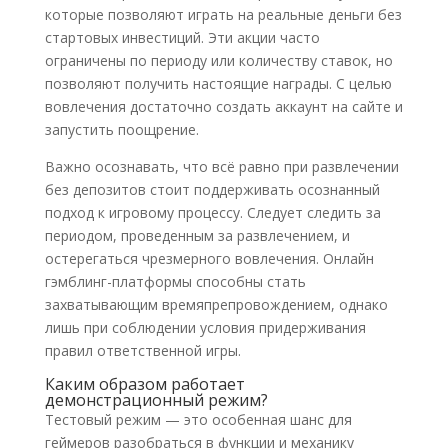
которые позволяют играть на реальные деньги без
стартовых инвестиций. Эти акции часто
ограничены по периоду или количеству ставок, но
позволяют получить настоящие награды. С целью
вовлечения достаточно создать аккаунт на сайте и
запустить поощрение.
Важно осознавать, что всё равно при развлечении
без депозитов стоит поддерживать осознанный
подход к игровому процессу. Следует следить за
периодом, проведенным за развлечением, и
остерегаться чрезмерного вовлечения. Онлайн
гэмблинг-платформы способны стать
захватывающим времяпрепровождением, однако
лишь при соблюдении условия придерживания
правил ответственной игры.
Каким образом работает
демонстрационный режим?
Тестовый режим — это особенная шанс для
геймеров разобраться в функции и механику