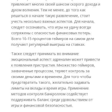
привлекает многих своей шансом скорого дохода и
духом волнения. Тем не менее, до того как
решиться о начале такую развлечение, стоит
учесть несколько важных аспектов. Для начала,
следует осознавать, что игры на удачу всегда
сопряжены с опасностью финансовых потерь.
Всего 10-15 процентов геймеров на самом деле
получают регулярный выигрыш на ставках.
Также следует принимать во внимание
эмоциональный аспект: адреналин может привести
к появления пристрастия. Множество геймеров,
захваченные процессом, теряют контроль за
своими деньгами и временем. Для того чтобы
предотвратить такого, желательно задавать
лимиты на вклады и время игры. Применение
методов контроля банкроллом содействует
поддерживать баланс среди удовольствием от
игры и финансовой безопасностью.