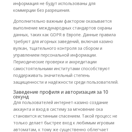
информация не будут использованы для
коммерции без разрешения.
Дополнительно важным фактором оказывается
выполнение международных стандартов охраны
данных, таких как GDPR в Европе. Данные правила
требуют для игорных заведений, включая казино
вулкан, тщательного контроля за сбором и
управлением персональной информации.
Периодические проверки и аккредитации
самостоятельными институтами способствуют
поддерживать значительный степень
защищенности и надёжности среди пользователей.
Заведение профиля и авторизация за 10
секунд
Для пользователей интернет-казино создание
аккаунта и вход в систему за мгновение ока
становится истинным спасением. Такой процесс не
только делает быстрее вход к любимым игровым
автоматам, к тому же существенно облегчает