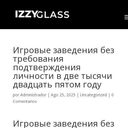
Игровые заведения без
требования
подтверждения
личности в две тысячи
двадцать пятом году
por
Administrador
|
Ago 25, 2025
|
Uncategorized
|
0
Comentarios
Игровые заведения без