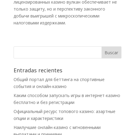
лицензированных казино вулкан обеспечивает не
только защиту, но и перспективу законного
добычи выигрышей с микроскопическими
налоговыми издержками.
Entradas recientes
Общий портал для беттинга на спортивные
события и онлайн-казино
Каким способом запускать игры в интернет-казино
бесплатно и без регистрации
Официальный ресурс топового казино: азартные
опции и характеристики
Наилучшие онлайн-казино с мгновенными
выплатами и премиями