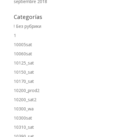
septiembre 2018
Categorías
! Без рубрики
1
10005sat
10060sat
10125_sat
10150_sat
10170_sat
10200_prod2
10200_sat2
10300_wa
10300sat
10310_sat
10390_sat