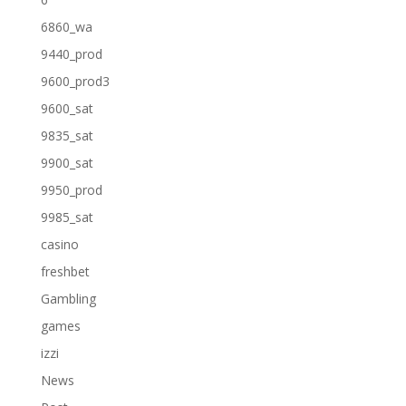
6860_wa
9440_prod
9600_prod3
9600_sat
9835_sat
9900_sat
9950_prod
9985_sat
casino
freshbet
Gambling
games
izzi
News