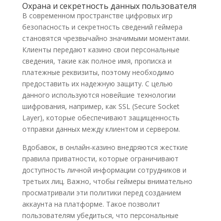
Охрана и секретность данных пользователя
В современном пространстве цифровых игр
безопасность и секретность сведений геймера
становятся чрезвычайно значимыми моментами.
Клиенты передают казино свои персональные
сведения, такие как полное имя, прописка и
платежные реквизиты, поэтому необходимо
предоставить их надежную защиту. С целью
данного используются новейшие технологии
шифрования, например, как SSL (Secure Socket
Layer), которые обеспечивают защищенность
отправки данных между клиентом и сервером.
Вдобавок, в онлайн-казино внедряются жесткие
правила приватности, которые ограничивают
доступность личной информации сотрудников и
третьих лиц. Важно, чтобы геймеры внимательно
просматривали эти политики перед созданием
аккаунта на платформе. Такое позволит
пользователям убедиться, что персональные