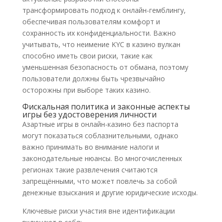
трансформировать подход к онлайн-гемблингу,
обеспечивая пользователям комфорт и
сохранность их конфиденциальности. Важно
учитывать, что неимение KYC в казино вулкан
способно иметь свои риски, такие как
уменьшенная безопасность от обмана, поэтому
пользователи должны быть чрезвычайно
осторожны при выборе таких казино.
Фискальная политика и законные аспекты
игры без удостоверения личности
Азартные игры в онлайн-казино без паспорта
могут показаться соблазнительными, однако
важно принимать во внимание налоги и
законодательные нюансы. Во многочисленных
регионах такие развлечения считаются
запрещёнными, что может повлечь за собой
денежные взыскания и другие юридические исходы.
Ключевые риски участия вне идентификации