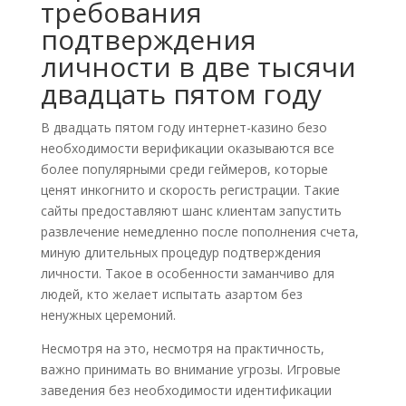
требования
подтверждения
личности в две тысячи
двадцать пятом году
В двадцать пятом году интернет-казино безо
необходимости верификации оказываются все
более популярными среди геймеров, которые
ценят инкогнито и скорость регистрации. Такие
сайты предоставляют шанс клиентам запустить
развлечение немедленно после пополнения счета,
миную длительных процедур подтверждения
личности. Такое в особенности заманчиво для
людей, кто желает испытать азартом без
ненужных церемоний.
Несмотря на это, несмотря на практичность,
важно принимать во внимание угрозы. Игровые
заведения без необходимости идентификации