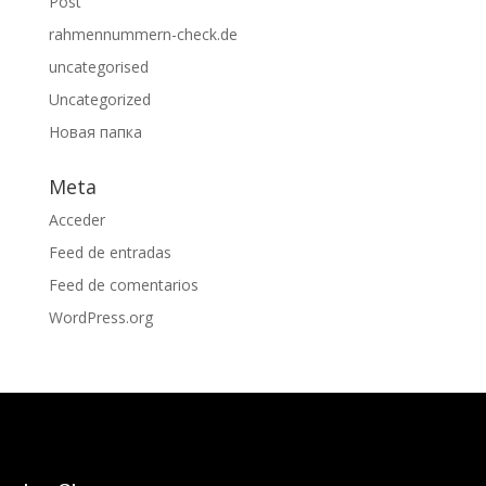
Post
rahmennummern-check.de
uncategorised
Uncategorized
Новая папка
Meta
Acceder
Feed de entradas
Feed de comentarios
WordPress.org