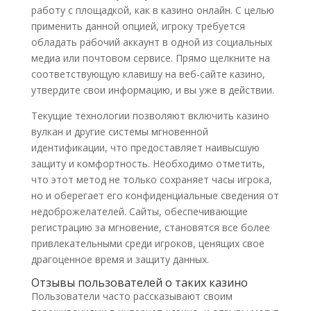
работу с площадкой, как в казино онлайн. С целью
применить данной опцией, игроку требуется
обладать рабочий аккаунт в одной из социальных
медиа или почтовом сервисе. Прямо щелкните на
соответствующую клавишу на веб-сайте казино,
утвердите свои информацию, и вы уже в действии.
Текущие технологии позволяют включить казино
вулкан и другие системы мгновенной
идентификации, что предоставляет наивысшую
защиту и комфортность. Необходимо отметить,
что этот метод не только сохраняет часы игрока,
но и оберегает его конфиденциальные сведения от
недоброжелателей. Сайты, обеспечивающие
регистрацию за мгновение, становятся все более
привлекательными среди игроков, ценящих свое
драгоценное время и защиту данных.
Отзывы пользователей о таких казино
Пользователи часто рассказывают своим