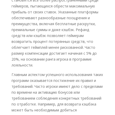
становятся все более распространенными среди
геймеров, пытающихся обрести максимальную
прибыль от своих ставок. Указанные платформы
обеспечивают разнообразные поощрения и
преимущества, включая бесплатные раскрутки,
премиальные суммы и даже кэшбэк. Рефанд
средств или кэшбэк позволяет геймерам
возвратить процент потерянных средств, что
облегчает геймплей менее рискованной. Часто
размер компенсации достигает начиная с 5% до
20%, на основании ранга игрока в программе
лояльности.
Главным аспектом успешного использования таких
программ оказывается постижение их правил и
требований. Часто игроки имеют дело с пределами
по времени на активацию бонусов или
требованием соблюдения конкретных требований
по отработке. Например, для возврата кэшбэка
может быть необходимым добиться