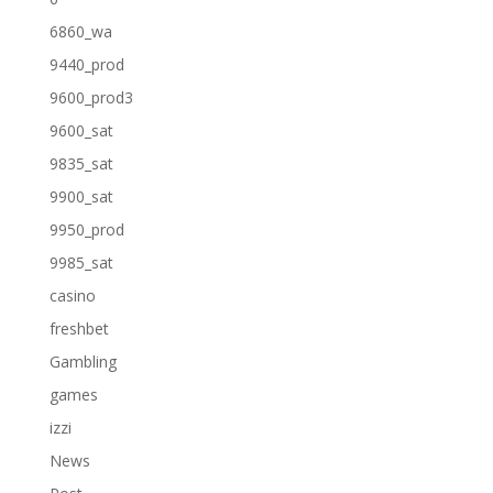
6860_wa
9440_prod
9600_prod3
9600_sat
9835_sat
9900_sat
9950_prod
9985_sat
casino
freshbet
Gambling
games
izzi
News