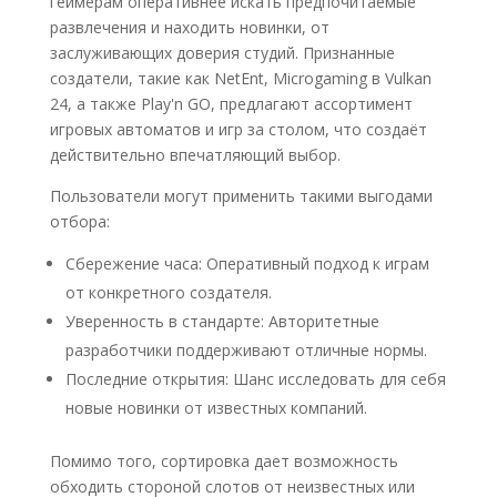
геймерам оперативнее искать предпочитаемые
развлечения и находить новинки, от
заслуживающих доверия студий. Признанные
создатели, такие как NetEnt, Microgaming в Vulkan
24, а также Play'n GO, предлагают ассортимент
игровых автоматов и игр за столом, что создаёт
действительно впечатляющий выбор.
Пользователи могут применить такими выгодами
отбора:
Сбережение часа: Оперативный подход к играм
от конкретного создателя.
Уверенность в стандарте: Авторитетные
разработчики поддерживают отличные нормы.
Последние открытия: Шанс исследовать для себя
новые новинки от известных компаний.
Помимо того, сортировка дает возможность
обходить стороной слотов от неизвестных или