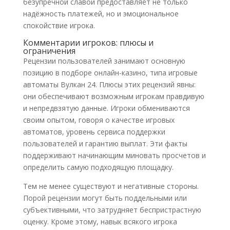
безупречной славой предоставляет не только
надёжность платежей, но и эмоциональное
спокойствие игрока.
Комментарии игроков: плюсы и
ограничения
Рецензии пользователей занимают основную
позицию в подборе онлайн-казино, типа игровые
автоматы Вулкан 24. Плюсы этих рецензий явны:
они обеспечивают возможным игрокам правдивую
и непредвзятую данные. Игроки обмениваются
своим опытом, говоря о качестве игровых
автоматов, уровень сервиса поддержки
пользователей и гарантию выплат. Эти факты
поддерживают начинающим миновать просчетов и
определить самую подходящую площадку.
Тем не менее существуют и негативные стороны.
Порой рецензии могут быть поддельными или
субъективными, что затрудняет беспристрастную
оценку. Кроме этому, навык всякого игрока