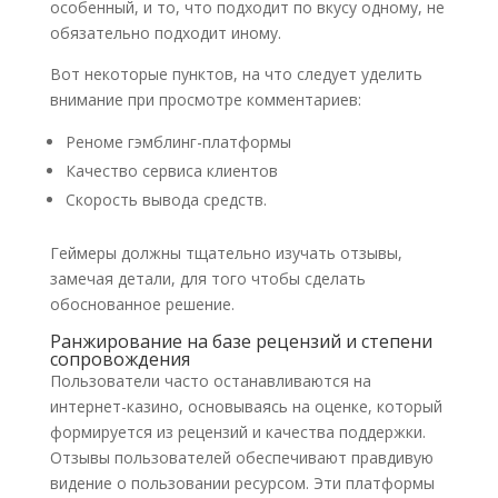
особенный, и то, что подходит по вкусу одному, не
обязательно подходит иному.
Вот некоторые пунктов, на что следует уделить
внимание при просмотре комментариев:
Реноме гэмблинг-платформы
Качество сервиса клиентов
Скорость вывода средств.
Геймеры должны тщательно изучать отзывы,
замечая детали, для того чтобы сделать
обоснованное решение.
Ранжирование на базе рецензий и степени
сопровождения
Пользователи часто останавливаются на
интернет-казино, основываясь на оценке, который
формируется из рецензий и качества поддержки.
Отзывы пользователей обеспечивают правдивую
видение о пользовании ресурсом. Эти платформы