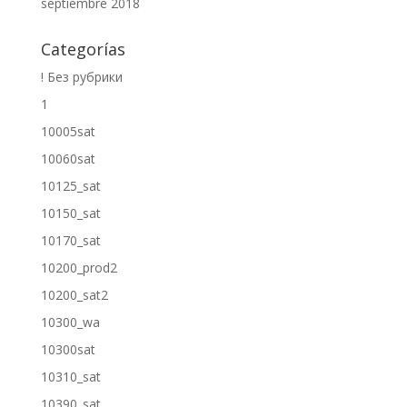
septiembre 2018
Categorías
! Без рубрики
1
10005sat
10060sat
10125_sat
10150_sat
10170_sat
10200_prod2
10200_sat2
10300_wa
10300sat
10310_sat
10390_sat