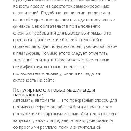
ясность правил и недостаток замаскированных
ограничений. Подобные привилегии предоставят
шанс геймерам немедленно выводить полученные
финансы без обязательств по выполнению
сложных требований для вывода выигрыша. Это
превратит развлечение более интересной и
справедливой для пользователей, увеличивая веру
к платформе. Помимо этого следует отметить
эволюцию инициатив лояльности с элементами
геймификации, которые предлагают
пользователям новые уровни и награды за
активность на сайте.
Популярные слотовые машины для
начинающих.
Автоматы автоматы — это прекрасный способ для
новичков в сфере онлайн гэмблинга начать свое
погружение с азартными играми. Для тех, кто всего
запускает, важно определить однорукие бандиты
со простыми регламентами и значительной