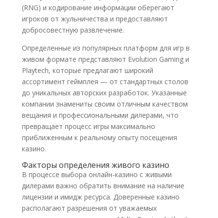
(RNG) и кодирование информации оберегают
игроков от жульничества и предоставляют
добросовестную развлечение.
Определенные из популярных платформ для игр в
живом формате представляют Evolution Gaming и
Playtech, которые предлагают широкий
ассортимент геймплея — от стандартных столов
до уникальных авторских разработок. Указанные
компании знамениты своим отличным качеством
вещания и профессиональными дилерами, что
превращает процесс игры максимально
приближенным к реальному опыту посещения
казино.
Факторы определения живого казино
В процессе выбора онлайн-казино с живыми
дилерами важно обратить внимание на наличие
лицензии и имидж ресурса. Доверенные казино
располагают разрешения от уважаемых