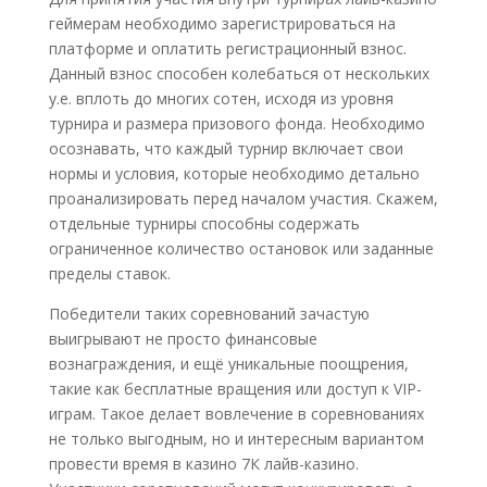
геймерам необходимо зарегистрироваться на
платформе и оплатить регистрационный взнос.
Данный взнос способен колебаться от нескольких
у.е. вплоть до многих сотен, исходя из уровня
турнира и размера призового фонда. Необходимо
осознавать, что каждый турнир включает свои
нормы и условия, которые необходимо детально
проанализировать перед началом участия. Скажем,
отдельные турниры способны содержать
ограниченное количество остановок или заданные
пределы ставок.
Победители таких соревнований зачастую
выигрывают не просто финансовые
вознаграждения, и ещё уникальные поощрения,
такие как бесплатные вращения или доступ к VIP-
играм. Такое делает вовлечение в соревнованиях
не только выгодным, но и интересным вариантом
провести время в казино 7К лайв-казино.