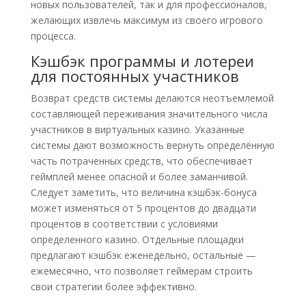
новых пользователей, так и для профессионалов,
желающих извлечь максимум из своего игрового
процесса.
Кэшбэк программы и лотереи
для постоянных участников
Возврат средств системы делаются неотъемлемой
составляющей переживания значительного числа
участников в виртуальных казино. Указанные
системы дают возможность вернуть определённую
часть потраченных средств, что обеспечивает
геймплей менее опасной и более заманчивой.
Следует заметить, что величина кэшбэк-бонуса
может изменяться от 5 процентов до двадцати
процентов в соответствии с условиями
определенного казино. Отдельные площадки
предлагают кэшбэк еженедельно, остальные —
ежемесячно, что позволяет геймерам строить
свои стратегии более эффективно.