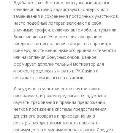
Вдобавок к кешбек схем, виртуальные игорные
заведения активно задействуют конкурсы для
заманивания и сохранения постоянных участников.
Часто подобные лотереи включают в себя
значимые трофеи, включая автомобили, туры или
большие деньги. Участие в них как правило
предполагает исполнения конкретных правил, к
примеру, достижения нужного уровня активности
или накопления бонусных очков. Данное
формирует дополнительный мотиватор для
игроков продолжать играть в 7K Casino и
повышать свои шансы на выигрыш.
Для удачного участничества внутри таких
программах, игрокам предлагается вдумчиво
изучать требования и правила предложений.
Четкое постижение системы предоставления
денежного возврата и присоединения в
розыгрышах даст возможность повысить
преимущества и минимизировать риски. Следует