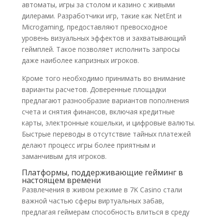
автоматы, игры за столом и казино с живыми
дилерами. Разработчики игр, такие как NetEnt и
Microgaming, предоставляют превосходное
уровень визуальных эффектов и захватывающий
геймплей. Такое позволяет исполнить запросы
даже наиболее капризных игроков.
Кроме того необходимо принимать во внимание
варианты расчетов. Доверенные площадки
предлагают разнообразие вариантов пополнения
счета и снятия финансов, включая кредитные
карты, электронные кошельки, и цифровые валюты.
Быстрые переводы в отсутствие тайных платежей
делают процесс игры более приятным и
заманчивым для игроков.
Платформы, поддерживающие гейминг в
настоящем времени
Развлечения в живом режиме в 7K Casino стали
важной частью сферы виртуальных забав,
предлагая геймерам способность влиться в среду