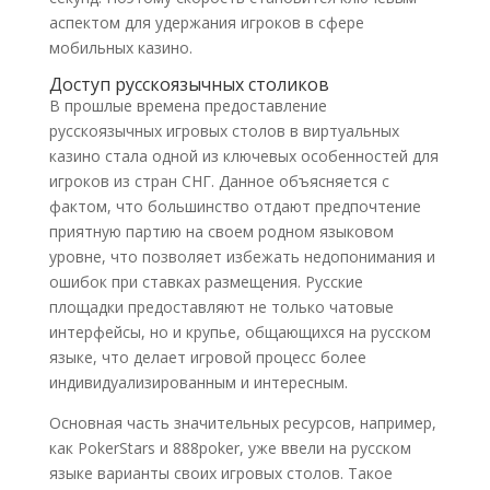
аспектом для удержания игроков в сфере
мобильных казино.
Доступ русскоязычных столиков
В прошлые времена предоставление
русскоязычных игровых столов в виртуальных
казино стала одной из ключевых особенностей для
игроков из стран СНГ. Данное объясняется с
фактом, что большинство отдают предпочтение
приятную партию на своем родном языковом
уровне, что позволяет избежать недопонимания и
ошибок при ставках размещения. Русские
площадки предоставляют не только чатовые
интерфейсы, но и крупье, общающихся на русском
языке, что делает игровой процесс более
индивидуализированным и интересным.
Основная часть значительных ресурсов, например,
как PokerStars и 888poker, уже ввели на русском
языке варианты своих игровых столов. Такое