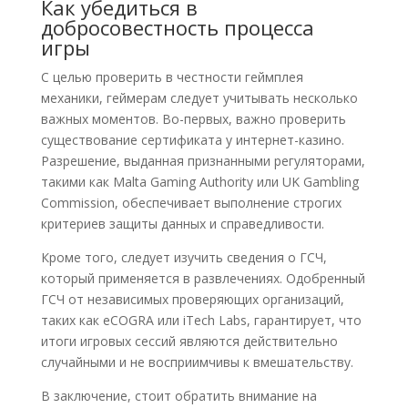
Как убедиться в
добросовестность процесса
игры
С целью проверить в честности геймплея
механики, геймерам следует учитывать несколько
важных моментов. Во-первых, важно проверить
существование сертификата у интернет-казино.
Разрешение, выданная признанными регуляторами,
такими как Malta Gaming Authority или UK Gambling
Commission, обеспечивает выполнение строгих
критериев защиты данных и справедливости.
Кроме того, следует изучить сведения о ГСЧ,
который применяется в развлечениях. Одобренный
ГСЧ от независимых проверяющих организаций,
таких как eCOGRA или iTech Labs, гарантирует, что
итоги игровых сессий являются действительно
случайными и не восприимчивы к вмешательству.
В заключение, стоит обратить внимание на