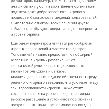
регуляторов, например, как Malta Gaming Authority
или UK Gambling Commission. Данные организации
подтверждают добросовестность игрового
процесса и безопасность сведений пользователей.
Обязательно ознакомьтесь с рецензии других
геймеров, чтобы удостовериться в достоверности
и уровне сервиса.
Еще одним параметром является разнообразие
игровых предложений и мастерство дилеров.
Топовые лайв-казино предоставляют обширный
ассортимент игровых развлечений: от
классической рулетки вплоть до известных
вариантов блэкджека и баккары.
Квалифицированные ведущие обеспечивают среду
реального игорного заведения, что усиливает меру
заинтересованности игроков. Также стоит
сосредоточиться на уровень видеотрансляции —
высокое разрешение и устойчивое подключение
предоставляют приятное времяпрепровождение