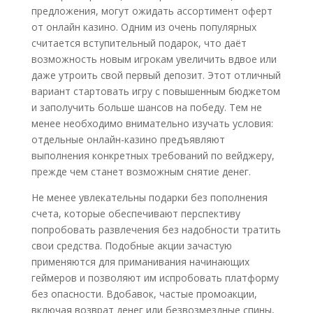
предложения, могут ожидать ассортимент оферт
от онлайн казино. Одним из очень популярных
считается вступительный подарок, что даёт
возможность новым игрокам увеличить вдвое или
даже утроить свой первый депозит. Этот отличный
вариант стартовать игру с повышенным бюджетом
и заполучить больше шансов на победу. Тем не
менее необходимо внимательно изучать условия:
отдельные онлайн-казино предъявляют
выполнения конкретных требований по вейджеру,
прежде чем станет возможным снятие денег.
Не менее увлекательны подарки без пополнения
счета, которые обеспечивают перспективу
попробовать развлечения без надобности тратить
свои средства. Подобные акции зачастую
применяются для приманивания начинающих
геймеров и позволяют им испробовать платформу
без опасности. Вдобавок, частые промоакции,
включая возврат денег или безвозмездные спины,