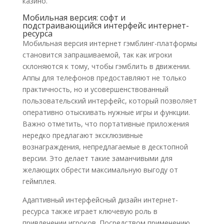
казино.
Мобильная версия: софт и
подстраивающийся интерфейс интернет-
ресурса
Мобильная версия интернет гэмблинг-платформы
становится запрашиваемой, так как игроки
склоняются к тому, чтобы гэмблить в движении.
Аппы для телефонов предоставляют не только
практичность, но и усовершенствованный
пользовательский интерфейс, который позволяет
оперативно отыскивать нужные игры и функции.
Важно отметить, что портативные приложения
нередко предлагают эксклюзивные
вознаграждения, непредлагаемые в десктопной
версии. Это делает такие заманчивыми для
желающих обрести максимальную выгоду от
геймплея.
Адаптивный интерфейсный дизайн интернет-
ресурса также играет ключевую роль в
привлечении игроков. Посредством применению