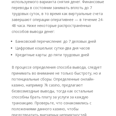
используемого варианта снятия денег. Финансовые
переводы в состоянии занимать вплоть до 7
трудовых суток, в то время как виртуальные счета
завершают операции оперативнее — в течение 24-
48 часа. Ниже некоторые распространённых
способов вывода денег:
Банковский перечисление: до 7 деловых дней
Цифровые кошельки: сутки-два дня часов
Кредитные карты: до пяти трудовых дней
В процессе определения способа вывода, следует
принимать во внимание не только быстроту, но и
потенциальные сборы. Определенные онлайн-
казино, например 7k casino, предлагают
безвозмездные выводы, тогда как остальные
способны брать плату за услуги за каждую
транзакцию. Проверьте, что ознакомились с
положениями данного казино, чтобы
предотвратить внезапных неприятностей.