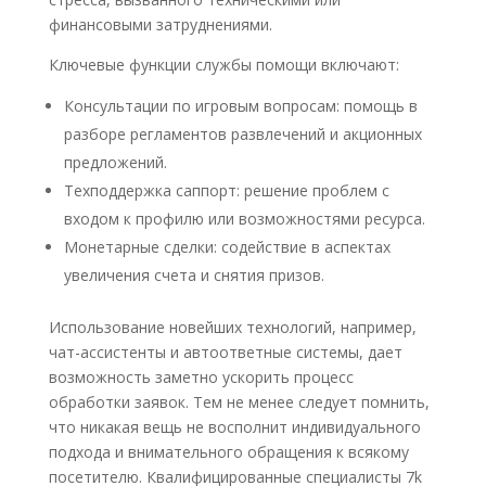
финансовыми затруднениями.
Ключевые функции службы помощи включают:
Консультации по игровым вопросам: помощь в
разборе регламентов развлечений и акционных
предложений.
Техподдержка саппорт: решение проблем с
входом к профилю или возможностями ресурса.
Монетарные сделки: содействие в аспектах
увеличения счета и снятия призов.
Использование новейших технологий, например,
чат-ассистенты и автоответные системы, дает
возможность заметно ускорить процесс
обработки заявок. Тем не менее следует помнить,
что никакая вещь не восполнит индивидуального
подхода и внимательного обращения к всякому
посетителю. Квалифицированные специалисты 7k