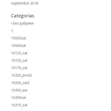
septiembre 2018
Categorías
! Без рубрики
1
10005sat
10060sat
10125_sat
10150_sat
10170_sat
10200_prod2
10200_sat2
10300_wa
10300sat
10310_sat