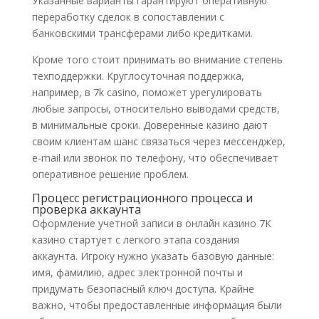
Указанные варианты гарантируют оперативную
переработку сделок в сопоставлении с
банковскими трансферами либо кредитками.
Кроме того стоит принимать во внимание степень
техподдержки. Круглосуточная поддержка,
например, в 7k casino, поможет урегулировать
любые запросы, относительно выводами средств,
в минимальные сроки. Доверенные казино дают
своим клиентам шанс связаться через мессенджер,
e-mail или звонок по телефону, что обеспечивает
оперативное решение проблем.
Процесс регистрационного процесса и
проверка аккаунта
Оформление учетной записи в онлайн казино 7К
казино стартует с легкого этапа создания
аккаунта. Игроку нужно указать базовую данные:
имя, фамилию, адрес электронной почты и
придумать безопасный ключ доступа. Крайне
важно, чтобы предоставленные информация были