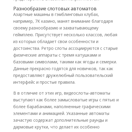
Разнообразие слотовых автоматов
Азартные машины в гэмблинговых клубах,
например, 7К казино, манят внимание благодаря
своему разнообразию и захватывающему
геймплею. Присутствует несколько классов, любая
из которых обладает свои особенности и
достоинства. Ретро слоты ассоциируются с старые
физические аппараты с тремя катушками и
базовыми символами, такими как ягоды и семерки.
Данные прекрасно годятся для новичков, так как
предоставляют дружелюбный пользовательский
интерфейс и простые правила.
В в отличие от этих игр, видеослоты-автоматы
выступают как более замысловатые игры с пятью и
более барабанами, наполненные графическими
элементами и анимацией. Указанные автоматы
зачастую содержат дополнительные раунды и
дармовые крутки, что делает их особенно