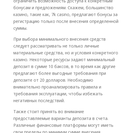
ограничить возможность доступа к конкретным
бонусам и предложениям. Скажем, большинство
казино, такие как, 7k casino, предлагают бонусы за
регистрацию только после внесения определенной
суммы.
При выбора минимального внесения средств
следует рассматривать не только личные
материальные средства, но и условия конкретного
казино. Некоторые ресурсы задают минимальный
депозит в сумме 10 баксов, в то время как другие
предлагают более выгодные требования при
депозите от 20 долларов. Необходимо
внимательно проанализировать правила и
требования эксплуатации, чтобы избежать
негативных последствий.
Также стоит принять во внимание
предоставляемые варианты депозита в счета.
Различные финансовые платформы могут иметь
свои пределы по минимум сумме внесения.