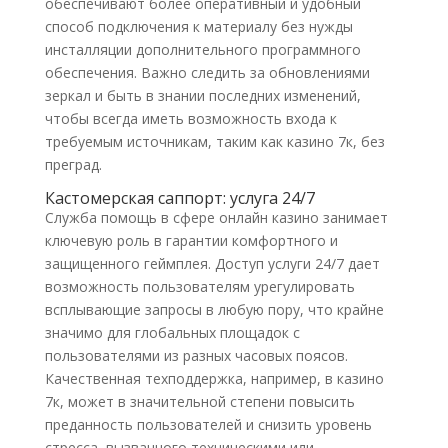
обеспечивают более оперативный и удобный
способ подключения к материалу без нужды
инсталляции дополнительного программного
обеспечения. Важно следить за обновлениями
зеркал и быть в знании последних изменений,
чтобы всегда иметь возможность входа к
требуемым источникам, таким как казино 7к, без
преград.
Кастомерская саппорт: услуга 24/7
Служба помощь в сфере онлайн казино занимает
ключевую роль в гарантии комфортного и
защищенного геймплея. Доступ услуги 24/7 дает
возможность пользователям урегулировать
всплывающие запросы в любую пору, что крайне
значимо для глобальных площадок с
пользователями из разных часовых поясов.
Качественная техподдержка, например, в казино
7к, может в значительной степени повысить
преданность пользователей и снизить уровень
стресса, вызванного техническими или