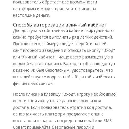
пользователь обретает все возможности
платформы и может приступить к игре на
настоящие деньги.
Способы авторизации в личный кабинет
Для доступа в собственный кабинет виртуального
казино требуется выполнить ряд легких действий.
Прежде всего, геймеру следует перейти на веб-
сайт игорного заведения и отыскать кнопку "Вход"
или "Личный кабинет", чаще всего размещенную в
верхней части страницы. Важно, чтобы ваш доступ
к казино 7к был безопасным, удостоверьтесь, что
вы задействуете корректный URL, чтобы избежать
фишинговых сайтов.
После клика на клавишу "Вход", игроку необходимо
ввести свои аккаунтные данные: логин и код
доступа. Если пользователь утратил код доступа,
основная часть платформ предлагают опцию
восстановить пароль посредством email или SMS.
Совет: применяйте безопасные пароли и