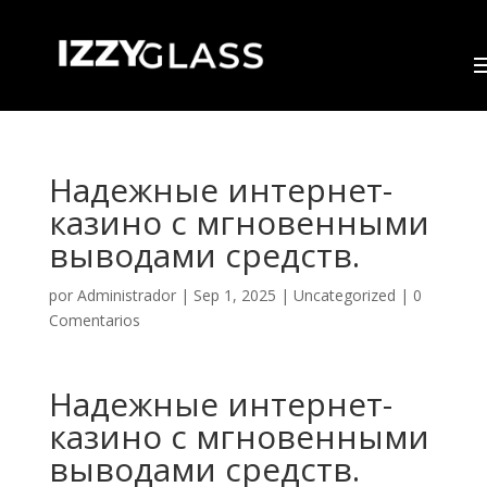
Надежные интернет-
казино с мгновенными
выводами средств.
por
Administrador
|
Sep 1, 2025
|
Uncategorized
|
0
Comentarios
Надежные интернет-
казино с мгновенными
выводами средств.