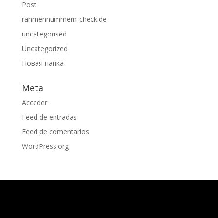
Post
rahmennummern-check.de
uncategorised
Uncategorized
Новая папка
Meta
Acceder
Feed de entradas
Feed de comentarios
WordPress.org