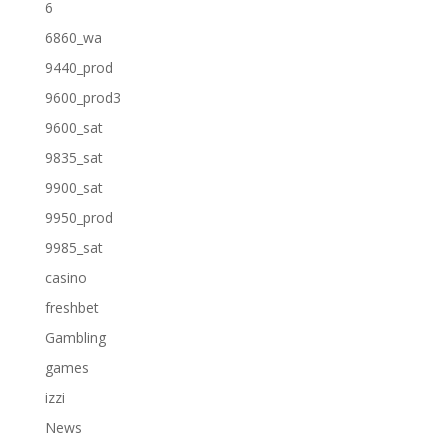
6
6860_wa
9440_prod
9600_prod3
9600_sat
9835_sat
9900_sat
9950_prod
9985_sat
casino
freshbet
Gambling
games
izzi
News