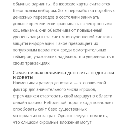
обычные варианты, банковские карты считаются
безопасным выбором. Хотя переработка подобных
денежных переводов в состоянии занимать
дольше времени если сравнивать с электронными
кошельками, они обеспечивают повышенный
уровень защиты за счет многоуровневой системы
защиты информации. Такое превращает их
популярным вариантом среди осмотрительных
геймеров, уважающих надёжность и уверенность в
своих транзакциях.
Самая низкая величина депозита: подсказки
и советы
Наименьшая размер депозита — это ключевой
фактор для значительного числа игроков,
стремящихся стартовать свой маршрут в области
онлайн-казино. Небольшой порог входа позволяет
опробовать сайт безо существенных
материальных затрат. Однако следует помнить,
что слишком скромные вложения могут