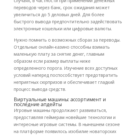
случаях, в частности при применении денежных
переводов через банк, срок ожидания может
увеличиться до 5 деловых дней. Для более
быстрого вывода предпочтительно задействовать
электронные кошельки или цифровые валюты.
Нужно помнить о возможных сборах за переводы.
Отдельные онлайн-казино способны взимать
маленькую плату за снятие денег, главным
образом если размер выплаты ниже
определенного порога. Изучение всех доступных
условий наперед поспособствует предотвратить
неприятных сюрпризов и обеспечивает гладкий
процесс вывода средств.
Виртуальные машины: ассортимент и
последние апдейты
Игровые машины продолжают развиваться,
предоставляя геймерам новейшие технологии и
интересные игровые системы. В нынешнем сезоне
на платформе появилось изобилие новаторских