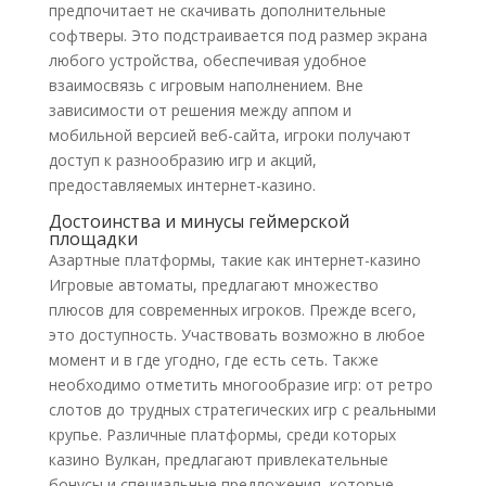
предпочитает не скачивать дополнительные
софтверы. Это подстраивается под размер экрана
любого устройства, обеспечивая удобное
взаимосвязь с игровым наполнением. Вне
зависимости от решения между аппом и
мобильной версией веб-сайта, игроки получают
доступ к разнообразию игр и акций,
предоставляемых интернет-казино.
Достоинства и минусы геймерской
площадки
Азартные платформы, такие как интернет-казино
Игровые автоматы, предлагают множество
плюсов для современных игроков. Прежде всего,
это доступность. Участвовать возможно в любое
момент и в где угодно, где есть сеть. Также
необходимо отметить многообразие игр: от ретро
слотов до трудных стратегических игр с реальными
крупье. Различные платформы, среди которых
казино Вулкан, предлагают привлекательные
бонусы и специальные предложения, которые