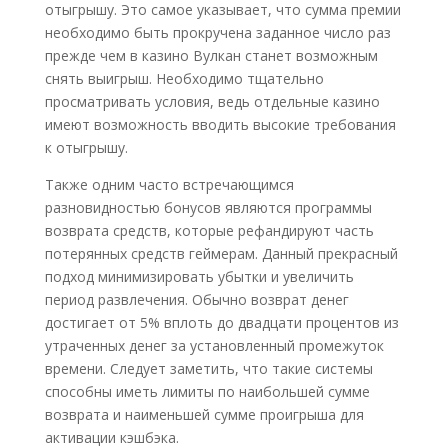
отыгрышу. Это самое указывает, что сумма премии
необходимо быть прокручена заданное число раз
прежде чем в казино Вулкан станет возможным
снять выигрыш. Необходимо тщательно
просматривать условия, ведь отдельные казино
имеют возможность вводить высокие требования
к отыгрышу.
Также одним часто встречающимся
разновидностью бонусов являются программы
возврата средств, которые рефандируют часть
потерянных средств геймерам. Данный прекрасный
подход минимизировать убытки и увеличить
период развлечения. Обычно возврат денег
достигает от 5% вплоть до двадцати процентов из
утраченных денег за установленный промежуток
времени. Следует заметить, что такие системы
способны иметь лимиты по наибольшей сумме
возврата и наименьшей сумме проигрыша для
активации кэшбэка.