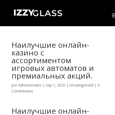
Наилучшие онлайн-
казино с
ассортиментом
игровых автоматов и
премиальных акций.
por
Administrador
|
Sep 1, 2025
|
Uncategorized
|
0
Comentarios
Наилучшие онлайн-