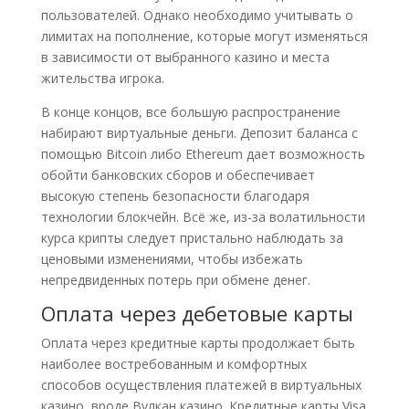
пользователей. Однако необходимо учитывать о
лимитах на пополнение, которые могут изменяться
в зависимости от выбранного казино и места
жительства игрока.
В конце концов, все большую распространение
набирают виртуальные деньги. Депозит баланса с
помощью Bitcoin либо Ethereum дает возможность
обойти банковских сборов и обеспечивает
высокую степень безопасности благодаря
технологии блокчейн. Всё же, из-за волатильности
курса крипты следует пристально наблюдать за
ценовыми изменениями, чтобы избежать
непредвиденных потерь при обмене денег.
Оплата через дебетовые карты
Оплата через кредитные карты продолжает быть
наиболее востребованным и комфортных
способов осуществления платежей в виртуальных
казино, вроде Вулкан казино. Кредитные карты Visa