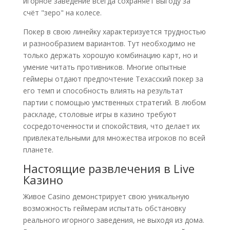
игорное заведение всегда сохраняет выгоду за
счёт "зеро" на колесе.
Покер в свою линейку характеризуется трудностью
и разнообразием вариантов. Тут необходимо не
только держать хорошую комбинацию карт, но и
умение читать противников. Многие опытные
геймеры отдают предпочтение Техасский покер за
его темп и способность влиять на результат
партии с помощью умственных стратегий. В любом
раскладе, столовые игры в казино требуют
сосредоточенности и спокойствия, что делает их
привлекательными для множества игроков по всей
планете.
Настоящие развлечения в Live
Казино
Живое Casino демонстрирует свою уникальную
возможность геймерам испытать обстановку
реального игорного заведения, не выходя из дома.