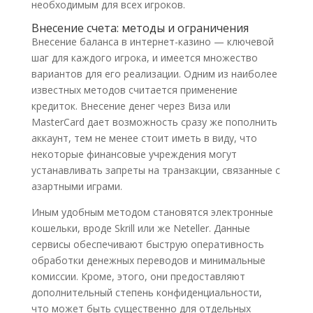
необходимым для всех игроков.
Внесение счета: методы и ограничения
Внесение баланса в интернет-казино — ключевой
шаг для каждого игрока, и имеется множество
вариантов для его реализации. Одним из наиболее
известных методов считается применение
кредиток. Внесение денег через Виза или
MasterCard дает возможность сразу же пополнить
аккаунт, тем не менее стоит иметь в виду, что
некоторые финансовые учреждения могут
устанавливать запреты на транзакции, связанные с
азартными играми.
Иным удобным методом становятся электронные
кошельки, вроде Skrill или же Neteller. Данные
сервисы обеспечивают быструю оперативность
обработки денежных переводов и минимальные
комиссии. Кроме, этого, они предоставляют
дополнительный степень конфиденциальности,
что может быть существенно для отдельных