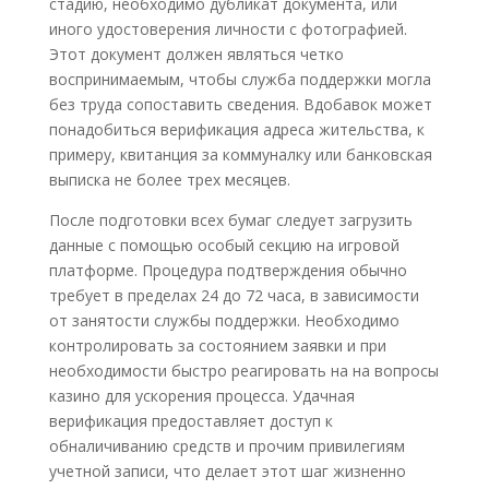
стадию, необходимо дубликат документа, или
иного удостоверения личности с фотографией.
Этот документ должен являться четко
воспринимаемым, чтобы служба поддержки могла
без труда сопоставить сведения. Вдобавок может
понадобиться верификация адреса жительства, к
примеру, квитанция за коммуналку или банковская
выписка не более трех месяцев.
После подготовки всех бумаг следует загрузить
данные с помощью особый секцию на игровой
платформе. Процедура подтверждения обычно
требует в пределах 24 до 72 часа, в зависимости
от занятости службы поддержки. Необходимо
контролировать за состоянием заявки и при
необходимости быстро реагировать на на вопросы
казино для ускорения процесса. Удачная
верификация предоставляет доступ к
обналичиванию средств и прочим привилегиям
учетной записи, что делает этот шаг жизненно