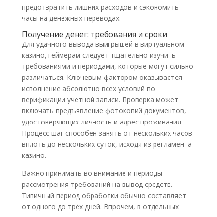
предотвратить лишних расходов и сэкономить
часы на денежных переводах.
Получение денег: требования и сроки
Для удачного вывода выигрышей в виртуальном
казино, геймерам следует тщательно изучить
требованиями и периодами, которые могут сильно
различаться. Ключевым фактором оказывается
исполнение абсолютно всех условий по
верификации учетной записи. Проверка может
включать предъявление фотокопий документов,
удостоверяющих личность и адрес проживания.
Процесс шаг способен занять от нескольких часов
вплоть до нескольких суток, исходя из регламента
казино.
Важно принимать во внимание и периоды
рассмотрения требований на вывод средств.
Типичный период обработки обычно составляет
от одного до трёх дней. Впрочем, в отдельных