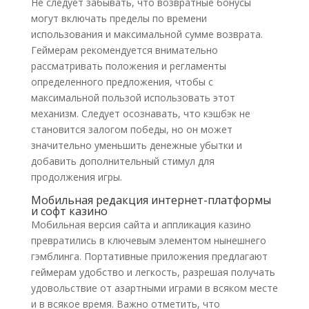
Не следует забывать, что возвратные бонусы
могут включать пределы по времени
использования и максимальной сумме возврата.
Геймерам рекомендуется внимательно
рассматривать положения и регламенты
определенного предложения, чтобы с
максимальной пользой использовать этот
механизм. Следует осознавать, что кэшбэк не
становится залогом победы, но он может
значительно уменьшить денежные убытки и
добавить дополнительный стимул для
продолжения игры.
Мобильная редакция интернет-платформы
и софт казино
Мобильная версия сайта и аппликация казино
превратились в ключевым элементом нынешнего
гэмблинга. Портативные приложения предлагают
геймерам удобство и легкость, разрешая получать
удовольствие от азартными играми в всяком месте
и в всякое время. Важно отметить, что