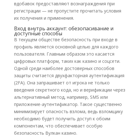
вдобавок предоставляют вознаграждения при
регистрации — не пропустите прочитать условия
их получения и применения.
Вход внутрь аккаунт: обезопасивание и
доступные способы
В текущем обществе безопасность при входе в
профиль является основной целью для каждого
пользователя. Главным образом это касается
цифровых платформ, таких как казино и соцсети.
Одной среди наиболее достоверных способов
защиты считается двухфакторная аутентификация
(2FA). Она запрашивает от игрока не только
введения секретного кода, но и верификации через
альтернативный метод, например, SMS или
приложение-аутентификатор. Такое существенно
минимизирует опасность взлома, ведь взломщику
необходимо будет получить доступ к обоим
компонентам, что обеспечивает особую
безопасность Вулкан казино.