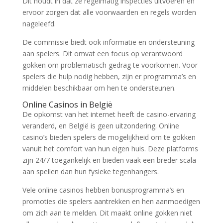
Dit houdt in dat ze regelmatig inspecties uitvoeren en
ervoor zorgen dat alle voorwaarden en regels worden
nageleefd.
De commissie biedt ook informatie en ondersteuning
aan spelers. Dit omvat een focus op verantwoord
gokken om problematisch gedrag te voorkomen. Voor
spelers die hulp nodig hebben, zijn er programma’s en
middelen beschikbaar om hen te ondersteunen.
Online Casinos in België
De opkomst van het internet heeft de casino-ervaring
veranderd, en België is geen uitzondering. Online
casino’s bieden spelers de mogelijkheid om te gokken
vanuit het comfort van hun eigen huis. Deze platforms
zijn 24/7 toegankelijk en bieden vaak een breder scala
aan spellen dan hun fysieke tegenhangers.
Vele online casinos hebben bonusprogramma’s en
promoties die spelers aantrekken en hen aanmoedigen
om zich aan te melden. Dit maakt online gokken niet