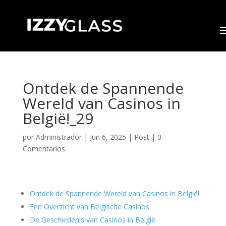
Ontdek de Spannende
Wereld van Casinos in
België!_29
por
Administrador
|
Jun 6, 2025
|
Post
|
0
Comentarios
Ontdek de Spannende Wereld van Casinos in België!
Een Overzicht van Belgische Casinos
De Geschiedenis van Casinos in België