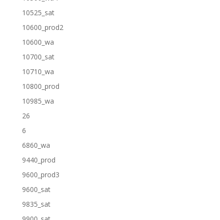
10525_sat
10600_prod2
10600_wa
10700_sat
10710_wa
10800_prod
10985_wa
26
6
6860_wa
9440_prod
9600_prod3
9600_sat
9835_sat
9900_sat