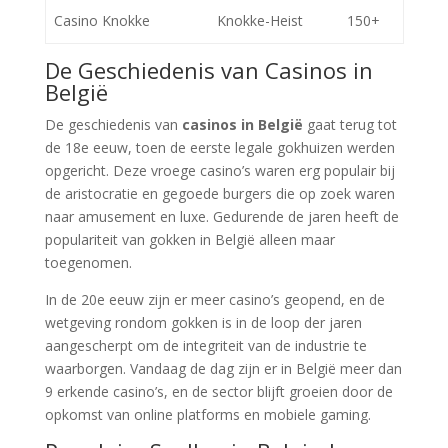
Casino Knokke
Knokke-Heist
150+
De Geschiedenis van Casinos in
België
De geschiedenis van
casinos in België
gaat terug tot
de 18e eeuw, toen de eerste legale gokhuizen werden
opgericht. Deze vroege casino’s waren erg populair bij
de aristocratie en gegoede burgers die op zoek waren
naar amusement en luxe. Gedurende de jaren heeft de
populariteit van gokken in België alleen maar
toegenomen.
In de 20e eeuw zijn er meer casino’s geopend, en de
wetgeving rondom gokken is in de loop der jaren
aangescherpt om de integriteit van de industrie te
waarborgen. Vandaag de dag zijn er in België meer dan
9 erkende casino’s, en de sector blijft groeien door de
opkomst van online platforms en mobiele gaming.