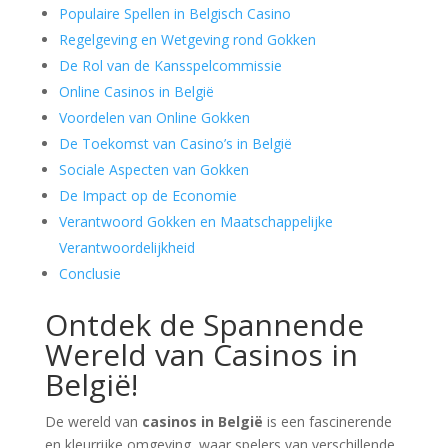
Populaire Spellen in Belgisch Casino
Regelgeving en Wetgeving rond Gokken
De Rol van de Kansspelcommissie
Online Casinos in België
Voordelen van Online Gokken
De Toekomst van Casino’s in België
Sociale Aspecten van Gokken
De Impact op de Economie
Verantwoord Gokken en Maatschappelijke
Verantwoordelijkheid
Conclusie
Ontdek de Spannende
Wereld van Casinos in
België!
De wereld van
casinos in België
is een fascinerende
en kleurrijke omgeving, waar spelers van verschillende