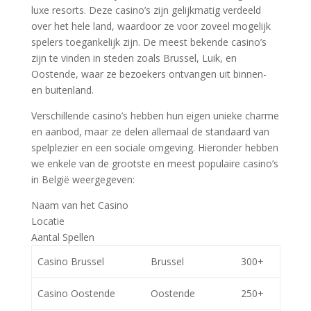
luxe resorts. Deze casino’s zijn gelijkmatig verdeeld
over het hele land, waardoor ze voor zoveel mogelijk
spelers toegankelijk zijn. De meest bekende casino’s
zijn te vinden in steden zoals Brussel, Luik, en
Oostende, waar ze bezoekers ontvangen uit binnen-
en buitenland.
Verschillende casino’s hebben hun eigen unieke charme
en aanbod, maar ze delen allemaal de standaard van
spelplezier en een sociale omgeving. Hieronder hebben
we enkele van de grootste en meest populaire casino’s
in België weergegeven:
Naam van het Casino
Locatie
Aantal Spellen
Casino Brussel
Brussel
300+
Casino Oostende
Oostende
250+