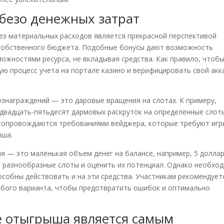
безо денежных затрат
ез материальных расходов является прекрасной перспективой
я собственного бюджета. Подобные бонусы дают возможность
ожностями ресурса, не вкладывая средства. Как правило, чтоб
ую процесс учета на портале казино и верифицировать свой акк
вознаграждений — это даровые вращения на слотах. К примеру,
двадцать-пятьдесят дармовых раскруток на определенные слот
 сопровождаются требованиями вейджера, которые требуют игр
ыша.
я — это маленькая объем денег на балансе, например, 5 долла
ь разнообразные слоты и оценить их потенциал. Однако необхо
особны действовать и на эти средства. Участникам рекомендует
юбого варианта, чтобы предотвратить ошибок и оптимально
е отыгрыша является самым