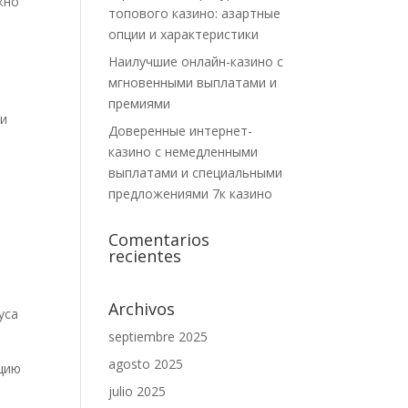
жно
топового казино: азартные
опции и характеристики
Наилучшие онлайн-казино с
мгновенными выплатами и
премиями
ли
Доверенные интернет-
казино с немедленными
выплатами и специальными
предложениями 7к казино
Comentarios
recientes
Archivos
уса
septiembre 2025
agosto 2025
ацию
julio 2025