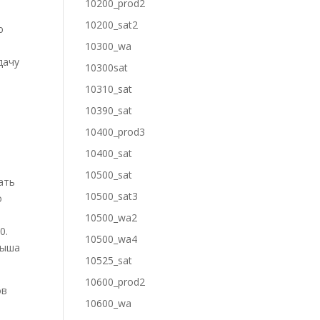
10200_prod2
10200_sat2
ю
10300_wa
дачу
10300sat
10310_sat
10390_sat
10400_prod3
10400_sat
10500_sat
ать
10500_sat3
о
10500_wa2
0.
10500_wa4
рыша
10525_sat
10600_prod2
ов
10600_wa