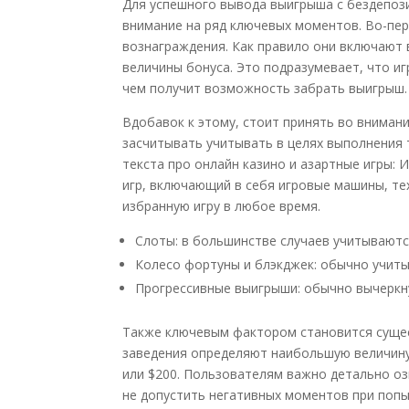
Для успешного вывода выигрыша с бездепоз
внимание на ряд ключевых моментов. Во-пер
вознаграждения. Как правило они включают в
величины бонуса. Это подразумевает, что иг
чем получит возможность забрать выигрыш.
Вдобавок к этому, стоит принять во внимани
засчитывать учитывать в целях выполнения 
текста про онлайн казино и азартные игры:
игр, включающий в себя игровые машины, тех
избранную игру в любое время.
Слоты: в большинстве случаев учитываютс
Колесо фортуны и блэкджек: обычно учиты
Прогрессивные выигрыши: обычно вычеркну
Также ключевым фактором становится сущес
заведения определяют наибольшую величину,
или $200. Пользователям важно детально оз
не допустить негативных моментов при поп