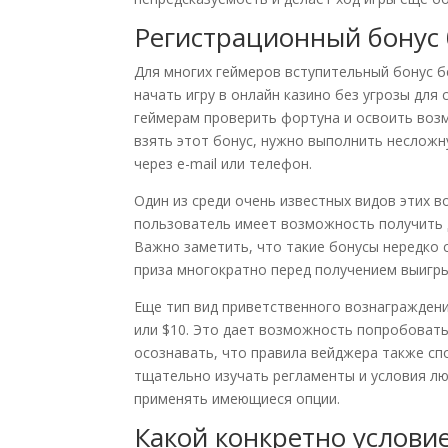
Регистрационный бонус 
Для многих геймеров вступительный бонус б
начать игру в онлайн казино без угрозы дл
геймерам проверить фортуна и освоить возм
взять этот бонус, нужно выполнить несложн
через e-mail или телефон.
Один из среди очень известных видов этих 
пользователь имеет возможность получить 
Важно заметить, что такие бонусы нередко
приза многократно перед получением выигр
Еще тип вид приветственного вознаграждени
или $10. Это дает возможность попробоват
осознавать, что правила вейджера также сп
тщательно изучать регламенты и условия л
применять имеющиеся опции.
Какой конкретно услови