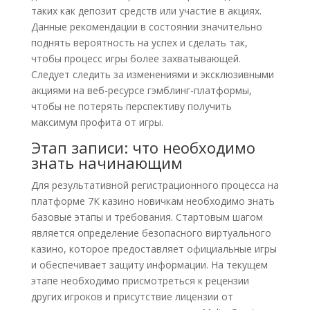
таких как депозит средств или участие в акциях.
Данные рекомендации в состоянии значительно
поднять вероятность на успех и сделать так,
чтобы процесс игры более захватывающей.
Следует следить за изменениями и эксклюзивными
акциями на веб-ресурсе гэмблинг-платформы,
чтобы не потерять перспективу получить
максимум профита от игры.
Этап записи: что необходимо
знать начинающим
Для результативной регистрационного процесса на
платформе 7К казино новичкам необходимо знать
базовые этапы и требования. Стартовым шагом
является определение безопасного виртуального
казино, которое предоставляет официальные игры
и обеспечивает защиту информации. На текущем
этапе необходимо присмотреться к рецензии
других игроков и присутствие лицензии от