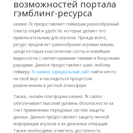
возможностей портала
гэмблинг-ресурса
казино 7к предоставляет геймерам разнообразный
спектр опций и удобств, которые делают его
привлекательным для игроков. Прежде всего,
ресурс предлагает разнообразие игровых машин,
среди которых классические слоты и новейшие
видеослоты с неповторимыми темами и бонусными
раундами. Данное предоставляет шанс любому
геймеру
7к казино официальный сайт
найти нечто
на свой вкус и насладиться процессом
развлечением в уютной атмосфере.
Также, онлайн-платформа казино 7k casino
обеспечивает высокий уровень безопасности за
счет применению передовых систем защиты
данных. Данное предоставляет защиту личной
информации игроков и их денежных операций.
Также необходимо отметить доступность