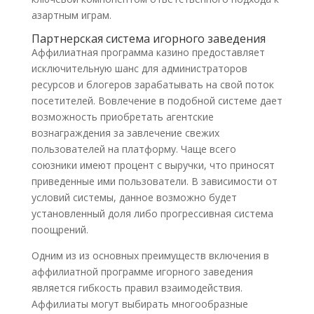
азартным играм.
Партнерская система игорного заведения
Аффилиатная программа казино предоставляет
исключительную шанс для администраторов
ресурсов и блогеров зарабатывать на свой поток
посетителей. Вовлечение в подобной системе дает
возможность приобретать агентские
вознаграждения за завлечение свежих
пользователей на платформу. Чаще всего
союзники имеют процент с выручки, что приносят
приведенные ими пользователи. В зависимости от
условий системы, данное возможно будет
установленный доля либо прогрессивная система
поощрений.
Одним из из основных преимуществ включения в
аффилиатной программе игорного заведения
является гибкость правил взаимодействия.
Аффилиаты могут выбирать многообразные