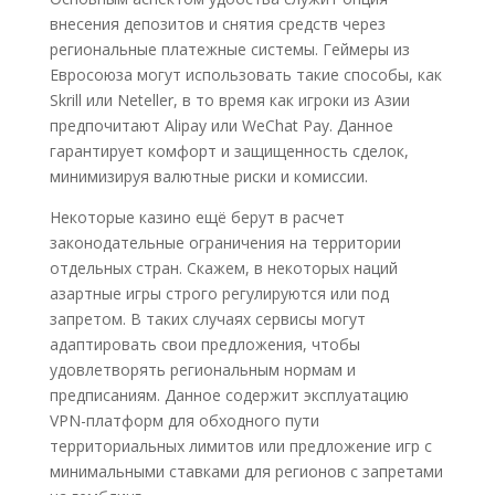
внесения депозитов и снятия средств через
региональные платежные системы. Геймеры из
Евросоюза могут использовать такие способы, как
Skrill или Neteller, в то время как игроки из Азии
предпочитают Alipay или WeChat Pay. Данное
гарантирует комфорт и защищенность сделок,
минимизируя валютные риски и комиссии.
Некоторые казино ещё берут в расчет
законодательные ограничения на территории
отдельных стран. Скажем, в некоторых наций
азартные игры строго регулируются или под
запретом. В таких случаях сервисы могут
адаптировать свои предложения, чтобы
удовлетворять региональным нормам и
предписаниям. Данное содержит эксплуатацию
VPN-платформ для обходного пути
территориальных лимитов или предложение игр с
минимальными ставками для регионов с запретами