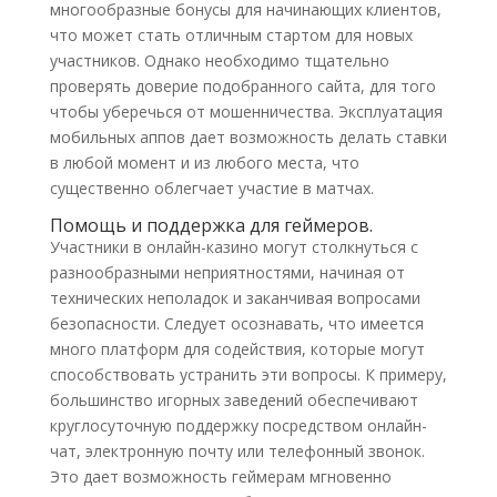
многообразные бонусы для начинающих клиентов,
что может стать отличным стартом для новых
участников. Однако необходимо тщательно
проверять доверие подобранного сайта, для того
чтобы уберечься от мошенничества. Эксплуатация
мобильных аппов дает возможность делать ставки
в любой момент и из любого места, что
существенно облегчает участие в матчах.
Помощь и поддержка для геймеров.
Участники в онлайн-казино могут столкнуться с
разнообразными неприятностями, начиная от
технических неполадок и заканчивая вопросами
безопасности. Следует осознавать, что имеется
много платформ для содействия, которые могут
способствовать устранить эти вопросы. К примеру,
большинство игорных заведений обеспечивают
круглосуточную поддержку посредством онлайн-
чат, электронную почту или телефонный звонок.
Это дает возможность геймерам мгновенно