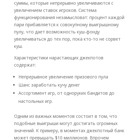
суммы, которые непрерывно увеличиваются с
увеличением ставок игроков. Система
функционирования незамысловат: процент каждой
пари прибавляется к совокупному выигрышному
пулу, что дает возможность куш-фонду
увеличиваться до тех пор, пока кто-то не сорвет
куш.
Характеристики нарастающих джекпотов
содержат:
Непрерывное увеличение призового пула
Шанс заработать кучу денег
Ассортимент игр, от одноруких бандитов до
настольных игр.
Одним из важных моментов состоит в том, что
подобные выигрыши могут достигать огромных
значений. К примеру, в моментах джекпотный банк
может превышать $10 миллионов. Впрочем