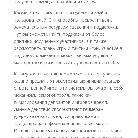
получить помощь и возобновить игру.
Кроме, стоит заметить платформы и клубы
пользователей. Они способны превратиться в
замечательным ресурсом сведений и поддержки.
Тут вы сможете найти подсказки от более
опытных искушенных участников, а и также
рассмотреть планы игры и тактики игры. Участие в
подобных комьюнити может весьма улучшить
мастерство игры и повысить уверенность в себе.
К тому же значительное количество виртуальных
казино предлагают эксклюзивные инициативы для
ответственной игры. Эти системы включают в себя
механизмы самоконтроля, такие как
лимитирования депозитов и игровое время.
Данные действия способствуют геймерам
удерживать власть над их привычками и
предотвращать формирование зависимости.
Использование указанных механизмов составляет
ключевой компонентом ответственного подхода к