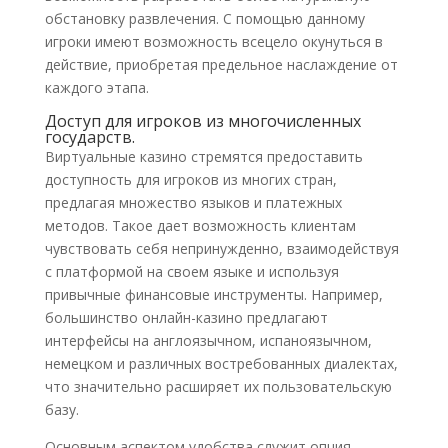
обстановку развлечения. С помощью данному
игроки имеют возможность всецело окунуться в
действие, приобретая предельное наслаждение от
каждого этапа.
Доступ для игроков из многочисленных
государств.
Виртуальные казино стремятся предоставить
доступность для игроков из многих стран,
предлагая множество языков и платежных
методов. Такое дает возможность клиентам
чувствовать себя непринужденно, взаимодействуя
с платформой на своем языке и используя
привычные финансовые инструменты. Например,
большинство онлайн-казино предлагают
интерфейсы на англоязычном, испаноязычном,
немецком и различных востребованных диалектах,
что значительно расширяет их пользовательскую
базу.
Основным аспектом удобства служит опция