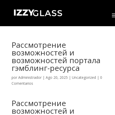
Рассмотрение
возможностей и
возможностей портала
гэмблинг-ресурса
por
Administrador
|
Ago 20, 2025
|
Uncategorized
|
0
Comentarios
Рассмотрение
возможностей и