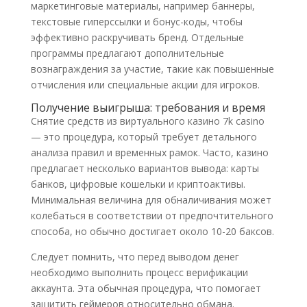
маркетинговые материалы, например баннеры,
текстовые гиперссылки и бонус-коды, чтобы
эффективно раскручивать бренд. Отдельные
программы предлагают дополнительные
вознаграждения за участие, такие как повышенные
отчисления или специальные акции для игроков.
Получение выигрыша: требования и время
Снятие средств из виртуального казино 7k casino
— это процедура, который требует детального
анализа правил и временных рамок. Часто, казино
предлагает несколько вариантов вывода: карты
банков, цифровые кошельки и криптоактивы.
Минимальная величина для обналичивания может
колебаться в соответствии от предпочтительного
способа, но обычно достигает около 10-20 баксов.
Следует помнить, что перед выводом денег
необходимо выполнить процесс верификации
аккаунта. Эта обычная процедура, что помогает
защитить геймеров относительно обмана.