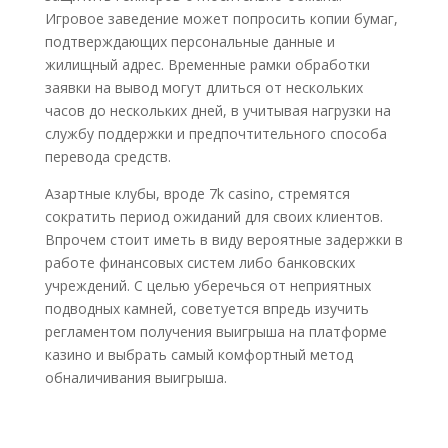
Игровое заведение может попросить копии бумаг,
подтверждающих персональные данные и
жилищный адрес. Временные рамки обработки
заявки на вывод могут длиться от нескольких
часов до нескольких дней, в учитывая нагрузки на
службу поддержки и предпочтительного способа
перевода средств.
Азартные клубы, вроде 7k casino, стремятся
сократить период ожиданий для своих клиентов.
Впрочем стоит иметь в виду вероятные задержки в
работе финансовых систем либо банковских
учреждений. С целью уберечься от неприятных
подводных камней, советуется впредь изучить
регламентом получения выигрыша на платформе
казино и выбрать самый комфортный метод
обналичивания выигрыша.