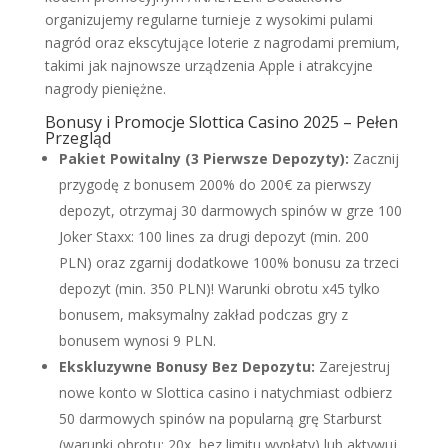
organizujemy regularne turnieje z wysokimi pulami
nagród oraz ekscytujące loterie z nagrodami premium,
takimi jak najnowsze urządzenia Apple i atrakcyjne
nagrody pieniężne.
Bonusy i Promocje Slottica Casino 2025 – Pełen
Przegląd
Pakiet Powitalny (3 Pierwsze Depozyty):
Zacznij
przygodę z bonusem 200% do 200€ za pierwszy
depozyt, otrzymaj 30 darmowych spinów w grze 100
Joker Staxx: 100 lines za drugi depozyt (min. 200
PLN) oraz zgarnij dodatkowe 100% bonusu za trzeci
depozyt (min. 350 PLN)! Warunki obrotu x45 tylko
bonusem, maksymalny zakład podczas gry z
bonusem wynosi 9 PLN.
Ekskluzywne Bonusy Bez Depozytu:
Zarejestruj
nowe konto w Slottica casino i natychmiast odbierz
50 darmowych spinów na popularną grę Starburst
(warunki obrotu: 20x, bez limitu wypłaty) lub aktywuj