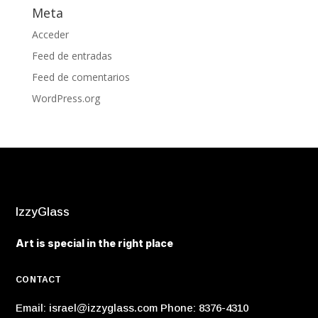
Meta
Acceder
Feed de entradas
Feed de comentarios
WordPress.org
IzzyGlass
Art is special in the right place
CONTACT
Email:
israel@izzyglass.com
Phone: 8376-4310