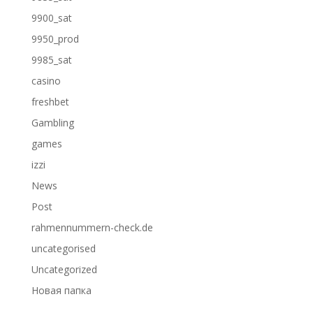
9900_sat
9950_prod
9985_sat
casino
freshbet
Gambling
games
izzi
News
Post
rahmennummern-check.de
uncategorised
Uncategorized
Новая папка