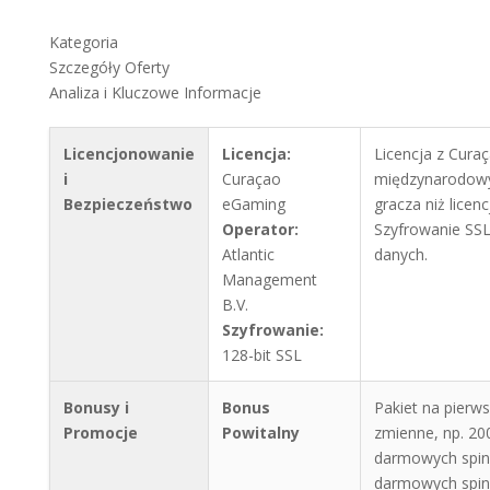
Kategoria
Szczegóły Oferty
Analiza i Kluczowe Informacje
Licencjonowanie
Licencja:
Licencja z Cura
i
Curaçao
międzynarodowyc
Bezpieczeństwo
eGaming
gracza niż licen
Operator:
Szyfrowanie SSL
Atlantic
danych.
Management
B.V.
Szyfrowanie:
128-bit SSL
Bonusy i
Bonus
Pakiet na pierws
Promocje
Powitalny
zmienne, np. 20
darmowych spin
darmowych spin