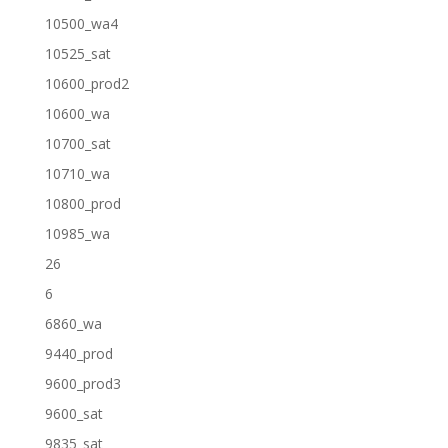
10500_wa4
10525_sat
10600_prod2
10600_wa
10700_sat
10710_wa
10800_prod
10985_wa
26
6
6860_wa
9440_prod
9600_prod3
9600_sat
9835_sat