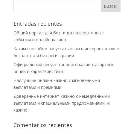
Entradas recientes
Общий портал для беттинга на спортивные
события и онлайн-казино
Каким способом запускать игры в интернет-казино
бесплатно и без регистрации
Официальный ресурс топового казино: азартные
опции и характеристики
Наилучшие онлайн-казино с мгновенными
выплатами и премиями
Доверенные интернет-казино с немедленными
выплатами и специальными предложениями 7к
казино
Comentarios recientes