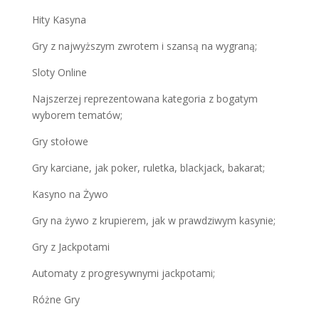
Hity Kasyna
Gry z najwyższym zwrotem i szansą na wygraną;
Sloty Online
Najszerzej reprezentowana kategoria z bogatym
wyborem tematów;
Gry stołowe
Gry karciane, jak poker, ruletka, blackjack, bakarat;
Kasyno na Żywo
Gry na żywo z krupierem, jak w prawdziwym kasynie;
Gry z Jackpotami
Automaty z progresywnymi jackpotami;
Różne Gry