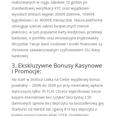
realizowanych w ciągu zaledwie 72 godzin po
standardowej weryfikacji KYC oraz wyjątkowo
wysokich limitach wypłat: 2000€ dziennie, 10000€
tygodniowo i aż 40000€ miesięcznie. Nasza platforma
obsługuje szeroki zakres bezpiecznych metod
płatności, w tym popularne karty kredytowe, przelewy
bankowe, e-portfele oraz innowacyjne kryptowaluty.
Wszystkie Twoje dane osobowe i środki finansowe są
chronione zaawansowanym szyfrowaniem SSL klasy
bankowej.
3. Ekskluzywne Bonusy Kasynowe
i Promocje:
Na start w Slottica czeka na Ciebie wyjątkowy bonus
powitalny – 200% do 200€ już przy minimalnej wpłacie
wynoszącej tylko 70 PLN. Chcesz wypróbować nasze
kasyno internetowe bez ryzyka? Skorzystaj z 50
darmowych spinów bez depozytu na bestsellerową grę
Starburst od NetEnt lub zgarnij €10 bez depozytu z
kodem promocyjnym ANALYZER. Dodatkowo