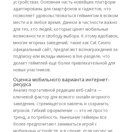
устройствах. Основная часть новейших платформ
адаптированы для смартфонов и гаджетов, что
позволяет удовольствоваться геймингом в всяком
месте и в любое время. Данное в частности важно
для тех, кто людей, которые ценят мобильные
возможности и свободу выбора. К этому вдобавок,
многие игорных заведений, такие как Cat Casino
официальный сайт, предлагают вознаграждения за
подписку или вклады именно в live-разделе, что
делает геймплей еще более привлекательной для
новых участников.
Оценка мобильного варианта интернет-
ресурса
Анализ портативной редакции веб-сайта —
ключевой фактор для всякого онлайн игорного
заведения, стремящегося завлечь и сохранить
игроков. Гибкий оформление — это не просто
тренд, а потребность. Нынешние геймеры все
более предпочитают заниматься игрой с
мобильных устройств, и в случае, если ресурс не