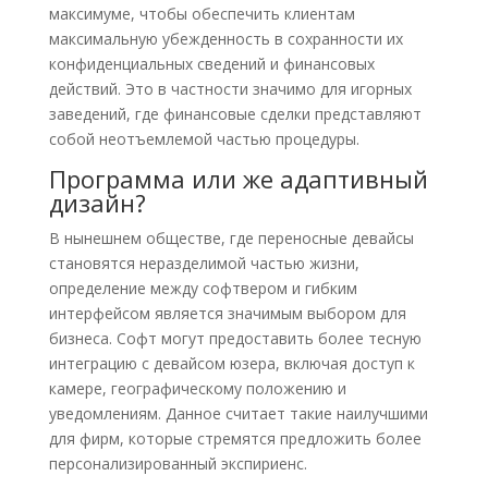
максимуме, чтобы обеспечить клиентам
максимальную убежденность в сохранности их
конфиденциальных сведений и финансовых
действий. Это в частности значимо для игорных
заведений, где финансовые сделки представляют
собой неотъемлемой частью процедуры.
Программа или же адаптивный
дизайн?
В нынешнем обществе, где переносные девайсы
становятся неразделимой частью жизни,
определение между софтвером и гибким
интерфейсом является значимым выбором для
бизнеса. Софт могут предоставить более тесную
интеграцию с девайсом юзера, включая доступ к
камере, географическому положению и
уведомлениям. Данное считает такие наилучшими
для фирм, которые стремятся предложить более
персонализированный экспириенс.