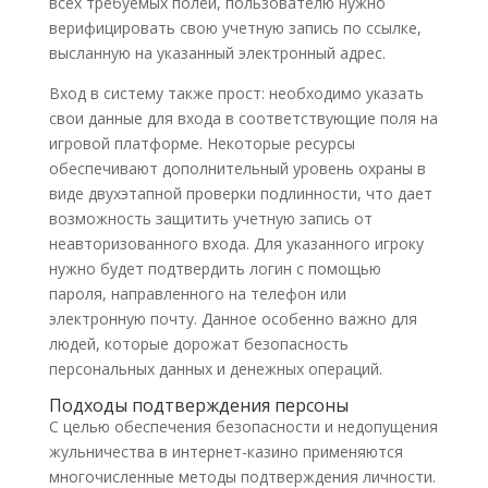
всех требуемых полей, пользователю нужно
верифицировать свою учетную запись по ссылке,
высланную на указанный электронный адрес.
Вход в систему также прост: необходимо указать
свои данные для входа в соответствующие поля на
игровой платформе. Некоторые ресурсы
обеспечивают дополнительный уровень охраны в
виде двухэтапной проверки подлинности, что дает
возможность защитить учетную запись от
неавторизованного входа. Для указанного игроку
нужно будет подтвердить логин с помощью
пароля, направленного на телефон или
электронную почту. Данное особенно важно для
людей, которые дорожат безопасность
персональных данных и денежных операций.
Подходы подтверждения персоны
С целью обеспечения безопасности и недопущения
жульничества в интернет-казино применяются
многочисленные методы подтверждения личности.