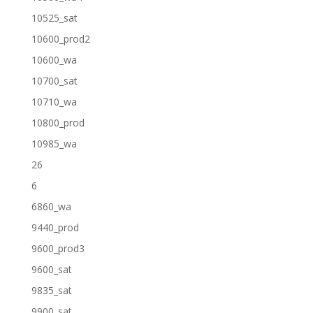
10525_sat
10600_prod2
10600_wa
10700_sat
10710_wa
10800_prod
10985_wa
26
6
6860_wa
9440_prod
9600_prod3
9600_sat
9835_sat
9900_sat