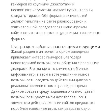
геймеров их крупными джекпотами и
несложностью участия: хватает купить талон и
ожидать тиража. Обе формата активностей
делают геймплей на сайте разнообразной и
увлекательной, предоставляя шанс игрокам
кайфовать от азартными ощущениями в различных
формах.
Live-раздел: забавы с настоящими ведущими
Живой-раздел в интернет игорном заведении
привлекает интерес геймеров благодаря
неповторимой возможности общения с реальными
дилерами. В отличие от отличие от обычных
цифровых игр, в этом месте участники имеют
возможность следить за действиями дилера в
реальном времени с помощью видеострима.
Данное создает среду подлинного казино, давая
возможность участникам чувствовать себя
элементом действия. Многие сайтов предлагают
подобные известные игры, как двадцать одно,