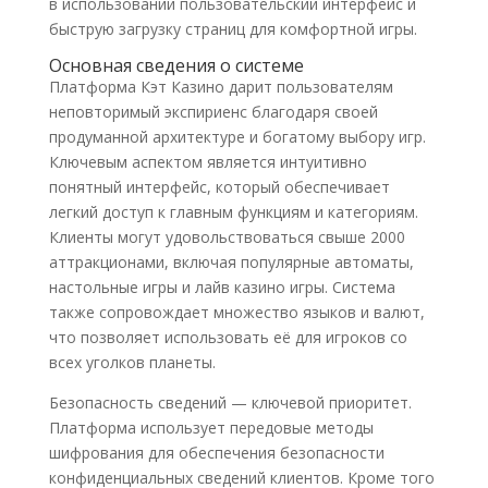
в использовании пользовательский интерфейс и
быструю загрузку страниц для комфортной игры.
Основная сведения о системе
Платформа Кэт Казино дарит пользователям
неповторимый экспириенс благодаря своей
продуманной архитектуре и богатому выбору игр.
Ключевым аспектом является интуитивно
понятный интерфейс, который обеспечивает
легкий доступ к главным функциям и категориям.
Клиенты могут удовольствоваться свыше 2000
аттракционами, включая популярные автоматы,
настольные игры и лайв казино игры. Система
также сопровождает множество языков и валют,
что позволяет использовать её для игроков со
всех уголков планеты.
Безопасность сведений — ключевой приоритет.
Платформа использует передовые методы
шифрования для обеспечения безопасности
конфиденциальных сведений клиентов. Кроме того