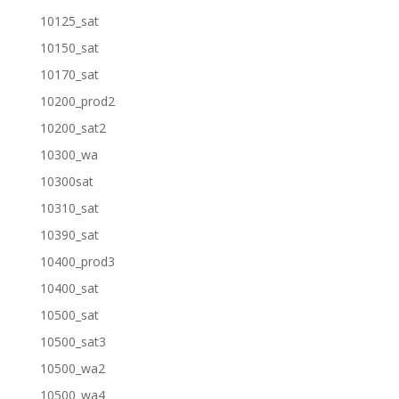
10125_sat
10150_sat
10170_sat
10200_prod2
10200_sat2
10300_wa
10300sat
10310_sat
10390_sat
10400_prod3
10400_sat
10500_sat
10500_sat3
10500_wa2
10500_wa4