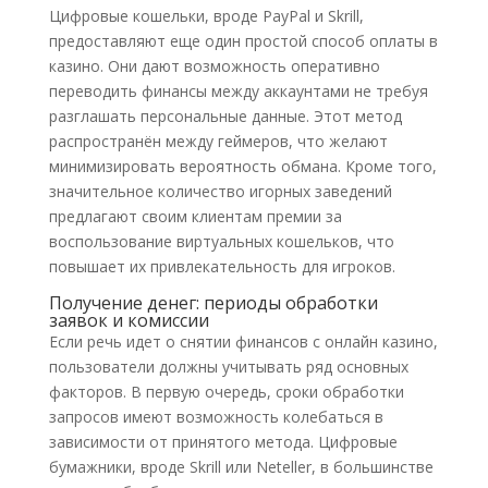
Цифровые кошельки, вроде PayPal и Skrill,
предоставляют еще один простой способ оплаты в
казино. Они дают возможность оперативно
переводить финансы между аккаунтами не требуя
разглашать персональные данные. Этот метод
распространён между геймеров, что желают
минимизировать вероятность обмана. Кроме того,
значительное количество игорных заведений
предлагают своим клиентам премии за
воспользование виртуальных кошельков, что
повышает их привлекательность для игроков.
Получение денег: периоды обработки
заявок и комиссии
Если речь идет о снятии финансов с онлайн казино,
пользователи должны учитывать ряд основных
факторов. В первую очередь, сроки обработки
запросов имеют возможность колебаться в
зависимости от принятого метода. Цифровые
бумажники, вроде Skrill или Neteller, в большинстве