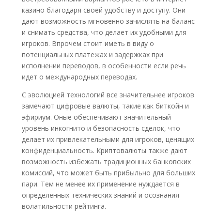
казино благодаря своей удобству и доступу. Они
дают возможность мгновенно зачислять на баланс
и снимать средства, что делает их удобными для
игроков. Впрочем стоит иметь в виду о
потенциальных платежах и задержках при
исполнении переводов, в особенности если речь
идет о международных переводах.
С эволюцией технологий все значительнее игроков
замечают цифровые валюты, такие как биткойн и
эфириум. Оные обеспечивают значительный
уровень инкогнито и безопасность сделок, что
делает их привлекательными для игроков, ценящих
конфиденциальность. Криптовалюты также дают
возможность избежать традиционных банковских
комиссий, что может быть прибыльно для больших
пари. Тем не менее их применение нуждается в
определенных технических знаний и осознания
волатильности рейтинга.