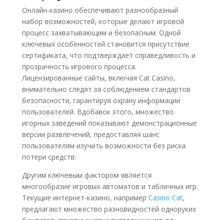
Онлайн-казино обеспечивают разнообразный
набор возможностей, которые делают игровой
процесс захватывающим и безопасным. Одной
ключевых особенностей становится присутствие
сертификата, что подтверждает справедливость и
прозрачность игрового процесса.
Лицензированные сайты, включая Cat Casino,
внимательно следят за соблюдением стандартов
безопасности, гарантируя охрану информации
пользователей. Вдобавок этого, множество
игорных заведений показывают демонстрационные
версии развлечений, предоставляя шанс
пользователям изучить возможности без риска
потери средств.
Другим ключевым фактором является
многообразие игровых автоматов и табличных игр.
Текущие интернет-казино, например
Casino Cat
,
предлагают множество разновидностей одноруких