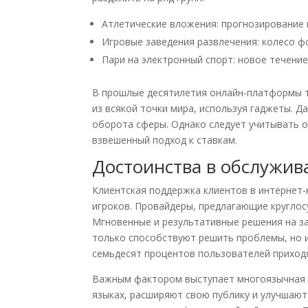
Атлетические вложения: прогнозирование 
Игровые заведения развлечения: колесо фо
Пари на электронный спорт: новое течени
В прошлые десятилетия онлайн-платформы т
из всякой точки мира, используя гаджеты. Д
оборота сферы. Однако следует учитывать о
взвешенный подход к ставкам.
Достоинства в обслужив
Клиентская поддержка клиентов в интернет
игроков. Провайдеры, предлагающие круглос
Мгновенные и результативные решения на за
только способствуют решить проблемы, но и
семьдесят процентов пользователей приход
Важным фактором выступает многоязычная 
языках, расширяют свою публику и улучшают