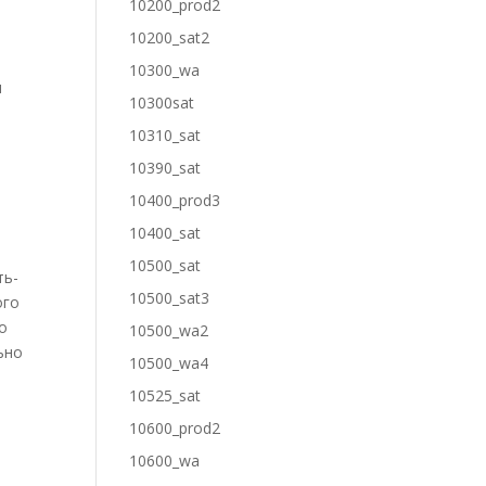
10200_prod2
10200_sat2
10300_wa
я
10300sat
10310_sat
10390_sat
10400_prod3
10400_sat
10500_sat
ть-
10500_sat3
ого
о
10500_wa2
ьно
10500_wa4
10525_sat
10600_prod2
10600_wa