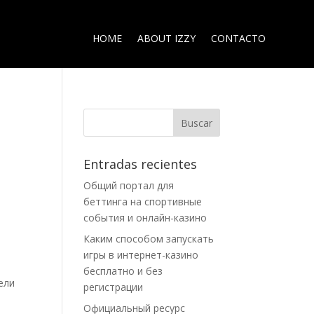
HOME
ABOUT IZZY
CONTACTO
Entradas recientes
Общий портал для
беттинга на спортивные
события и онлайн-казино
Каким способом запускать
игры в интернет-казино
бесплатно и без
ели
регистрации
Официальный ресурс