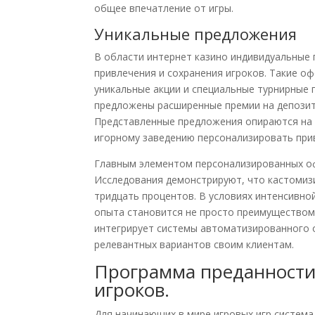
общее впечатление от игры.
Уникальные предложения
В области интернет казино индивидуальные
привлечения и сохранения игроков. Такие о
уникальные акции и специальные турнирные 
предложены расширенные премии на депозит
Представленные предложения опираются на 
игорному заведению персонализировать прив
Главным элементом персонализированных оф
Исследования демонстрируют, что кастомизи
тридцать процентов. В условиях интенсивно
опыта становится не просто преимуществом, 
интегрирует системы автоматизированного 
релевантных вариантов своим клиентам.
Программа преданности:
игроков.
Для начинающих в мире игровых игр система