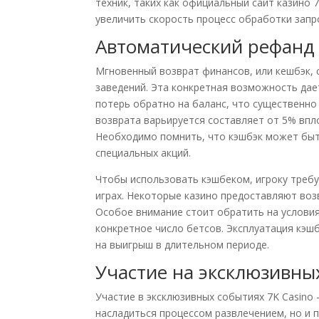
техник, таких как официальный сайт казино 
увеличить скорость процесс обработки запр
Автоматический рефанд 
Мгновенный возврат финансов, или кешбэк,
заведений. Эта конкретная возможность да
потерь обратно на баланс, что существенно
возврата варьируется составляет от 5% впл
Необходимо помнить, что кэшбэк может быт
специальных акций.
Чтобы использовать кэшбеком, игроку требу
играх. Некоторые казино предоставляют воз
Особое внимание стоит обратить на условия
конкретное число бетсов. Эксплуатация кэшб
на выигрыш в длительном периоде.
Участие на эксклюзивны
Участие в эксклюзивных событиях 7K Casino
насладиться процессом развлечением, но и 