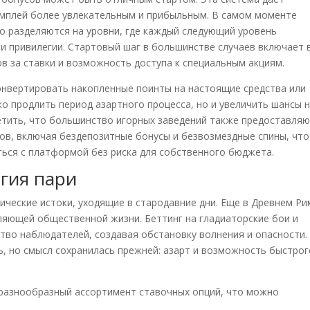
ймплей более увлекательным и прибыльным. В самом моменте
о разделяются на уровни, где каждый следующий уровень
и привилегии. Стартовый шаг в большинстве случаев включает 
ов за ставки и возможность доступа к специальным акциям.
онвертировать накопленные поинты на настоящие средства или
ко продлить период азартного процесса, но и увеличить шансы 
етить, что большинство игорных заведений также предоставля
ов, включая бездепозитные бонусы и безвозмездные спины, что
ься с платформой без риска для собственного бюджета.
гия пари
ические истоки, уходящие в стародавние дни. Еще в Древнем Ри
яющей общественной жизни. Беттинг на гладиаторские бои и
тво наблюдателей, создавая обстановку волнения и опасности.
, но смысл сохранилась прежней: азарт и возможность быстрог
разнообразный ассортимент ставочных опций, что можно