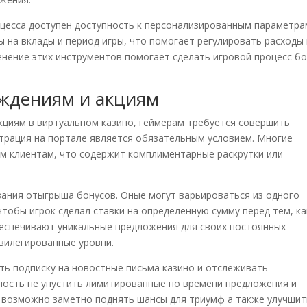
оцесса доступен доступность к персонализированным параметра
 на вклады и период игры, что помогает регулировать расходы 
нение этих инструментов помогает сделать игровой процесс б
аждениям и акциям
кциям в виртуальном казино, геймерам требуется совершить
истрация на портале является обязательным условием. Многие
ым клиентам, что содержит комплиментарные раскрутки или
вания отыгрыша бонусов. Оные могут варьироваться из одного
чтобы игрок сделал ставки на определенную сумму перед тем, ка
еспечивают уникальные предложения для своих постоянных
вилегированные уровни.
ть подписку на новостные письма казино и отслеживать
ность не упустить лимитированные по времени предложения и
х возможно заметно поднять шансы для триумф а также улучшит