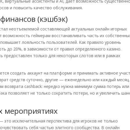
7К, виртуальные ассистенты и AI, дает возможность существенн
осов и повысить качество обслуживания.
финансов (кэшбэк)
 стал неотъемлемой составляющей актуальных онлайн игорных
ет возможность геймерам восстанавливать часть их собственны
 повышает лояльность пользователей. Как правило уровень
оть до 20%, в зависимости от правил определенного казино.
ь предоставлен только для некоторых слотов или в рамках
ется создать аккаунт на платформе и принимать активное участ
врат средств суточно, другие — еженедельно или каждый месяц.
м возврата cashback: нередко нужна минимум сумма потерь или
эка позволяет не только сократить потери, но и увеличить шан
х мероприятиях
 — это исключительная перспектива для игроков не только
почувствовать себя частью элитного сообщества. В онлайн