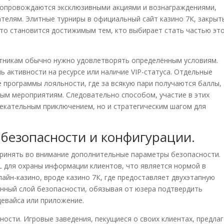
сопровождаются эксклюзивными акциями и вознаграждениями,
телям. Элитные турниры в официальный сайт казино 7К, закрыт
то становится достижимым тем, кто выбирает стать частью эт
стникам обычно нужно удовлетворять определённым условиям.
 активности на ресурсе или наличие VIP-статуса. Отдельные
 программы лояльности, где за всякую пари получаются баллы,
ым мероприятиям. Следовательно способом, участие в этих
екательным приключением, но и стратегическим шагом для
безопасности и конфигурации.
принять во внимание дополнительные параметры безопасности.
 для охраны информации клиентов, что является нормой в
айн-казино, вроде казино 7К, где предоставляет двухэтапную
енный слой безопасности, обязывая от юзера подтвердить
евайса или приложение.
ности. Игровые заведения, пекущиеся о своих клиентах, предла